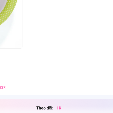
(
27
)
Theo dõi:
1K