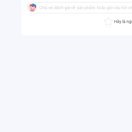
- Không cho sản phẩm vào lò vi sóng.
- Không sử dụng vật nhám để chà rửa sản phẩm.
Hãy là ng