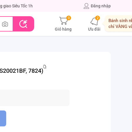
g giao Siêu Tốc 1h
Đăng nhập
0
2
Bánh sinh n
chỉ VÀNG v
Giỏ hàng
Ưu đãi
(DS20021BF, 7824)