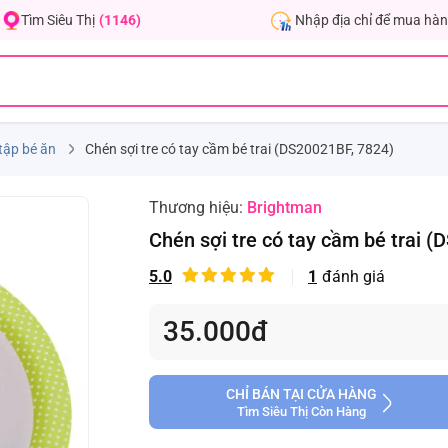
Nhập địa chỉ để mua hàn
Tìm Siêu Thị
(1146)
tập bé ăn
Chén sợi tre có tay cầm bé trai (DS20021BF, 7824)
Thương hiệu:
Brightman
Chén sợi tre có tay cầm bé trai 
5.0
1
đánh giá
35.000đ
CHỈ BÁN TẠI CỬA HÀNG
Tìm Siêu Thị Còn Hàng