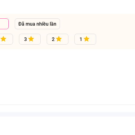
Đã mua nhiều lần
3
2
1
S20021BF, 7824)
a mẹ có thể tập cho bé tự ăn để kích thích sự phát triển của bé.
c tiếp.
hẩm.
ự giám sát của người lớn.