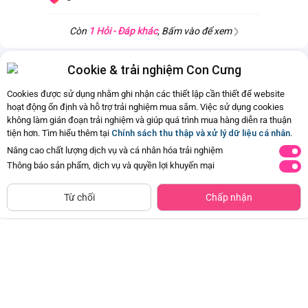
Còn
1 Hỏi - Đáp khác
, Bấm vào để xem
Cookie & trải nghiệm Con Cưng
Cookies được sử dụng nhằm ghi nhận các thiết lập cần thiết để website
hoạt động ổn định và hỗ trợ trải nghiệm mua sắm. Việc sử dụng cookies
không làm gián đoạn trải nghiệm và giúp quá trình mua hàng diễn ra thuận
tiện hơn. Tìm hiểu thêm tại
Chính sách thu thập và xử lý dữ liệu cá nhân
.
Nâng cao chất lượng dịch vụ và cá nhân hóa trải nghiệm
Hiện chưa có sản phẩm phù hợp
Thông báo sản phẩm, dịch vụ và quyền lợi khuyến mại
với tiêu chí của ba mẹ đã chọn.
CHỈ BÁN TẠI CỬA HÀNG
Tìm Sản Phẩm Tương Tự
Từ chối
Chấp nhận