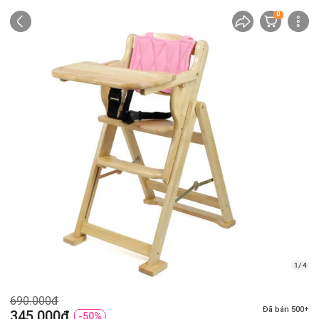
0
1/ 4
690.000đ
Đã bán 500+
345.000đ
-50%