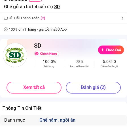
Ghế gỗ ăn bột 4 cấp độ
SD
Ưu Đãi Thanh Toán
(2)
100% chính hãng - giá tốt nhất ở App
SD
100.0%
785
5.0/5.0
hài lòng
ba mẹ theo dõi
điểm đánh giá
Xem tất cả
Đánh giá (2)
Thông Tin Chi Tiết
Danh mục
Ghế nằm, ngồi ăn