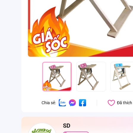
Đã thích
Chia sẻ:
SD