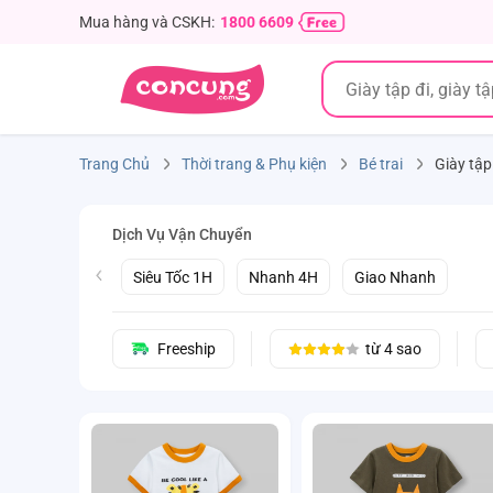
Mua hàng và CSKH:
1800 6609
Trang Chủ
Thời trang & Phụ kiện
Bé trai
Giày tập
Dịch Vụ Vận Chuyển
Siêu Tốc 1H
Nhanh 4H
Giao Nhanh
Freeship
từ 4 sao