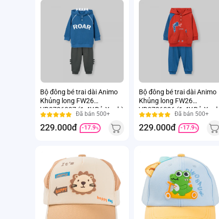
Bộ đông bé trai dài Animo
Bộ đông bé trai dài Animo
Khủng long FW26
Khủng long FW26
VD0726037 (1-4Y,Đỏ-Xanh)
VD0726036 (1-4Y,Đỏ-Xanh
Đã bán 500+
Đã bán 500+
229.000đ
229.000đ
-17.9
-17.9
%
%