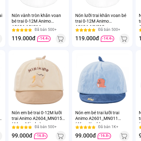
ai
Nón vành tròn khăn voan
Nón lưỡi trai khăn voan bé
N
bé trai 0-12M Animo
trai 0-12M Animo
t
A2604_MN014
A2604_MN013
Đã bán 500+
Đã bán 500+
(46cm,Xanh nhạt)
(44cm,Xanh)
119.000đ
119.000đ
-14.4
-14.4
%
%
Nón em bé trai 0-12M lưỡi
Nón em bé trai lưỡi trai
N
trai Animo A2604_MN015
Animo A2601_MN011
t
(44cm,Màu be)
(46cm,Xanh)
(
Đã bán 500+
Đã bán 1K+
99.000đ
99.000đ
-16.8
-16.8
%
%