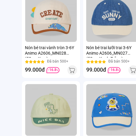
Nón bé trai vành tròn 3-6Y
Nón bé trai lưỡi trai 3-6Y
Animo A2606_MN028
Animo A2606_MN027
(52cm,Kem)
(52cm,Xanh-Trắng)
Đã bán 500+
Đã bán 500+
99.000đ
99.000đ
-16.8
-16.8
%
%