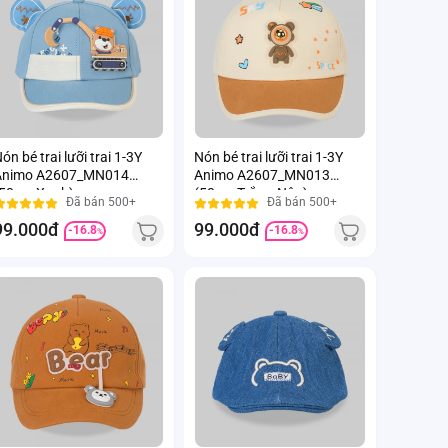
ón bé trai lưỡi trai 1-3Y
Nón bé trai lưỡi trai 1-3Y
Animo A2607_MN014
Animo A2607_MN013
50cm,Xanh)
(50cm,Trắng-Nâu)
Đã bán 500+
Đã bán 500+
99.000đ
99.000đ
-16.8
-16.8
%
%