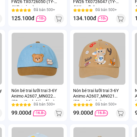
FW26 TX0726050 (1Y-
FW26 TX0726047 (1Y-
F
4Y,Bơ-vàng)
4Y,Kem-Bơ)
4
Đã bán 500+
Đã bán 500+
125.100đ
134.100đ
-10
-10
%
%
y
Nón bé trai lưỡi trai 3-6Y
Nón bé trai lưỡi trai 3-6Y
N
Animo A2607_MN022
Animo A2607_MN021
(52cm,Xanh-Nâu đậm)
(52cm,Màu be)
(
Đã bán 500+
Đã bán 500+
99.000đ
99.000đ
-16.8
-16.8
%
%