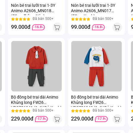
Nón bé trai lưỡi trai 1-3Y
Nón bé trai lưỡi trai 1-3Y
N
Animo A2606_MN018
Animo A2606_MN017
(50cm,Trắng-Nâu)
(50cm,Xanh)
Đã bán 500+
Đã bán 500+
99.000đ
99.000đ
-16.8
-16.8
%
%
Bộ đông bé trai dài Animo
Bộ đông bé trai dài Animo
B
Khủng long FW26
Khủng long FW26
K
VD0726041 (1-4Y,Đỏ-Xanh)
VD0726040 (1-4Y,Đỏ-Xanh)
V
Đã bán 500+
Đã bán 500+
229.000đ
229.000đ
-17.9
-17.9
%
%