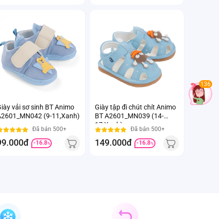
136
iày vải sơ sinh BT Animo
Giày tập đi chút chít Animo
A2601_MN042 (9-11,Xanh)
BT A2601_MN039 (14-
17,Xanh)
Đã bán 500+
Đã bán 500+
99.000đ
149.000đ
-16.8
-16.8
%
%