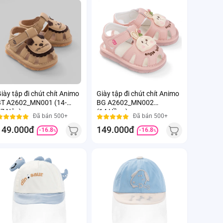
iày tập đi chút chít Animo
Giày tập đi chút chít Animo
BT A2602_MN001 (14-
BG A2602_MN002
7,Nâu)
(14,Hồng)
Đã bán 500+
Đã bán 500+
149.000đ
149.000đ
-16.8
-16.8
%
%