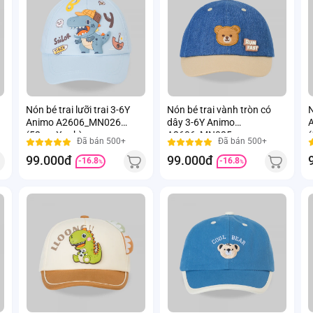
Nón bé trai lưỡi trai 3-6Y
Nón bé trai vành tròn có
N
Animo A2606_MN026
dây 3-6Y Animo
(52cm,Xanh)
A2606_MN025
(
Đã bán 500+
Đã bán 500+
(52cm,Xanh đậm)
99.000đ
99.000đ
-16.8
-16.8
%
%