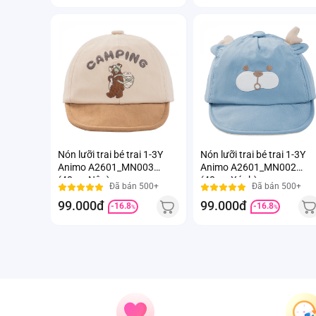
Nón lưỡi trai bé trai 1-3Y
Nón lưỡi trai bé trai 1-3Y
Animo A2601_MN003
Animo A2601_MN002
(48cm,Nâu)
(48cm,Xánh)
Đã bán 500+
Đã bán 500+
99.000đ
99.000đ
-16.8
-16.8
%
%