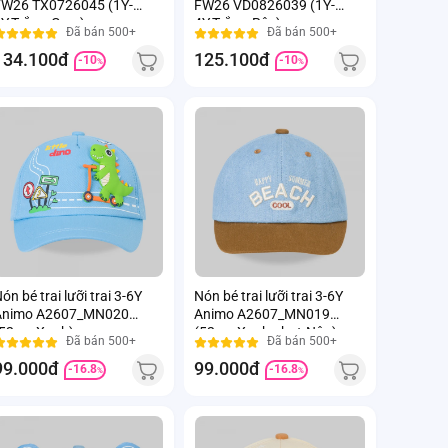
W26 TX0726045 (1Y-
FW26 VD0826039 (1Y-
Y,Trắng-Cam)
4Y,Trắng-Rêu)
Đã bán 500+
Đã bán 500+
134.100đ
125.100đ
-10
-10
%
%
ón bé trai lưỡi trai 3-6Y
Nón bé trai lưỡi trai 3-6Y
Animo A2607_MN020
Animo A2607_MN019
52cm,Xanh)
(52cm,Xanh nhạt-Nâu)
Đã bán 500+
Đã bán 500+
99.000đ
99.000đ
-16.8
-16.8
%
%