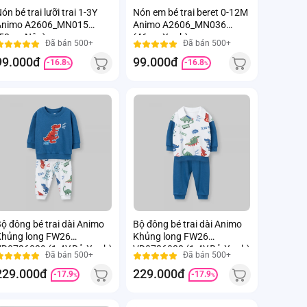
ón bé trai lưỡi trai 1-3Y
Nón em bé trai beret 0-12M
Animo A2606_MN015
Animo A2606_MN036
(50cm,Nâu)
(46cm,Xanh)
Đã bán 500+
Đã bán 500+
99.000đ
99.000đ
-16.8
-16.8
%
%
ộ đông bé trai dài Animo
Bộ đông bé trai dài Animo
hủng long FW26
Khủng long FW26
D0726039 (1-4Y,Đỏ-Xanh)
VD0726038 (1-4Y,Đỏ-Xanh)
Đã bán 500+
Đã bán 500+
229.000đ
229.000đ
-17.9
-17.9
%
%