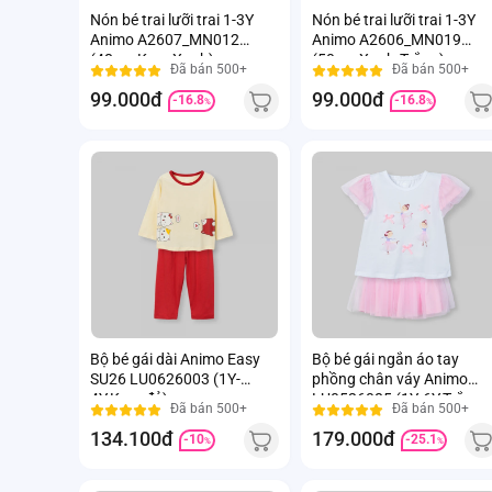
Nón bé trai lưỡi trai 1-3Y
Nón bé trai lưỡi trai 1-3Y
Animo A2607_MN012
Animo A2606_MN019
(48cm,Kem-Xanh)
(50cm,Xanh-Trắng)
Đã bán 500+
Đã bán 500+
99.000đ
99.000đ
-16.8
-16.8
%
%
Bộ bé gái dài Animo Easy
Bộ bé gái ngắn áo tay
SU26 LU0626003 (1Y-
phồng chân váy Animo
4Y,Kem-đỏ)
LU0526085 (1Y-6Y,Trắng-
Đã bán 500+
Đã bán 500+
Hồng)
134.100đ
179.000đ
-10
-25.1
%
%