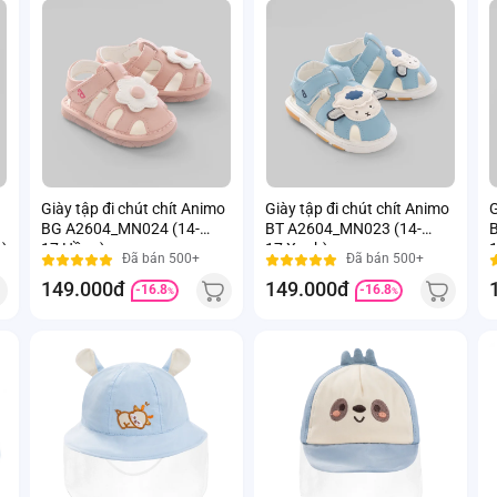
Giày tập đi chút chít Animo
Giày tập đi chút chít Animo
G
BG A2604_MN024 (14-
BT A2604_MN023 (14-
)
17,Hồng)
17,Xanh)
1
Đã bán 500+
Đã bán 500+
149.000đ
149.000đ
-16.8
-16.8
%
%