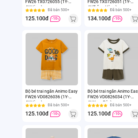
FW26 TX0726055 (1Y-
FW26 TX0726051 (1Y-
4Y,Vàng)
4Y,Trắng-Vàng)
Đã bán 500+
Đã bán 500+
125.100đ
134.100đ
-10
-10
%
%
Bộ bé trai ngắn Animo Easy
Bộ bé trai ngắn Animo Eas
FW26 VD0826036 (1Y-
FW26 VD0826034 (1Y-
4Y,Vàng)
4Y,Kem-Rêu)
Đã bán 500+
Đã bán 500+
125.100đ
125.100đ
-10
-10
%
%