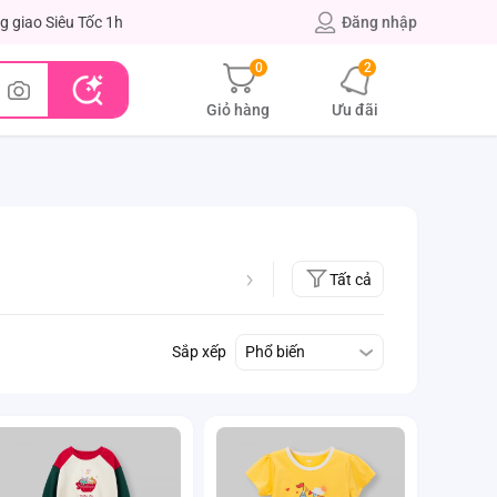
g giao Siêu Tốc 1h
Đăng nhập
0
2
Giỏ hàng
Ưu đãi
Tất cả
Sắp xếp
Phổ biến