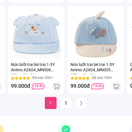
Nón lưỡi trai bé trai 1-3Y
Nón lưỡi trai bé trai 1-3Y
G
Animo A2604_MN006
Animo A2604_MN005
(46cm,Xanh)
(48cm,Xanh)
Đã bán 500+
Đã bán 500+
99.000đ
99.000đ
-16.8
-16.8
%
%
1
2