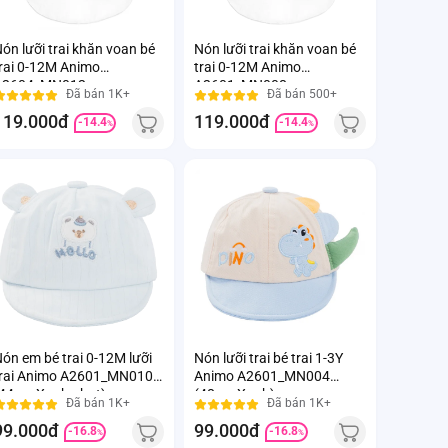
ón lưỡi trai khăn voan bé
Nón lưỡi trai khăn voan bé
rai 0-12M Animo
trai 0-12M Animo
A2604_MN012
A2601_MN008
Đã bán 1K+
Đã bán 500+
(46cm,Xanh-Kem)
(44cm,Xanh)
119.000đ
119.000đ
-14.4
-14.4
%
%
ón em bé trai 0-12M lưỡi
Nón lưỡi trai bé trai 1-3Y
rai Animo A2601_MN010
Animo A2601_MN004
44cm,Xanh nhạt)
(48cm,Xanh)
Đã bán 1K+
Đã bán 1K+
99.000đ
99.000đ
-16.8
-16.8
%
%