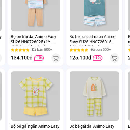
y
Bộ bé trai dài Animo Easy
Bộ bé trai sát nách Animo
B
SU26 HN0726025 (1Y-
Easy SU26 HN0726015
n
4Y,Trắng-Nâu nhạt)
(1Y-4Y,Lá-Trắng)
4
Đã bán 500+
Đã bán 500+
134.100đ
125.100đ
-10
-10
%
%
Bộ bé gái ngắn Animo Easy
Bộ bé gái dài Animo Easy
B