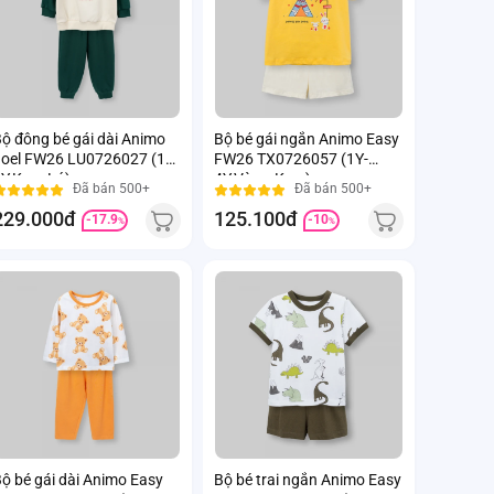
ộ đông bé gái dài Animo
Bộ bé gái ngắn Animo Easy
oel FW26 LU0726027 (1Y-
FW26 TX0726057 (1Y-
Y,Kem-Lá)
4Y,Vàng-Kem)
Đã bán 500+
Đã bán 500+
229.000đ
125.100đ
-17.9
-10
%
%
ộ bé gái dài Animo Easy
Bộ bé trai ngắn Animo Easy