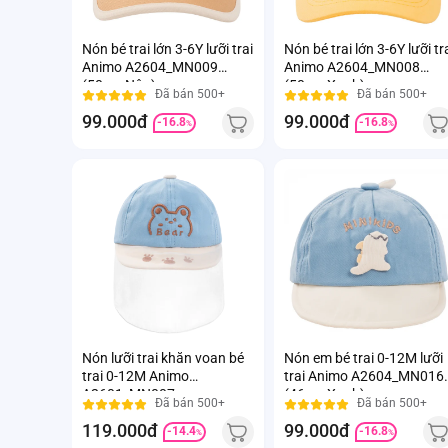
Nón bé trai lớn 3-6Y lưỡi trai
Nón bé trai lớn 3-6Y lưỡi tr
Animo A2604_MN009
Animo A2604_MN008
(50cm,Nâu)
(50cm,Xanh)
Đã bán 500+
Đã bán 500+
99.000đ
99.000đ
-16.8
-16.8
%
%
Nón lưỡi trai khăn voan bé
Nón em bé trai 0-12M lưỡi
trai 0-12M Animo
trai Animo A2604_MN016
A2601_MN007
(46cm,Xanh)
Đã bán 500+
Đã bán 500+
(46cm,Xanh)
119.000đ
99.000đ
-14.4
-16.8
%
%