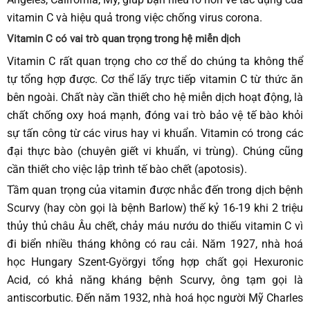
vitamin C và hiệu quả trong việc chống virus corona.
Vitamin C có vai trò quan trọng trong hệ miễn dịch
Vitamin C rất quan trọng cho cơ thể do chúng ta không thể
tự tổng hợp được. Cơ thể lấy trực tiếp vitamin C từ thức ăn
bên ngoài. Chất này cần thiết cho hệ miễn dịch hoạt động, là
chất chống oxy hoá mạnh, đóng vai trò bảo vệ tế bào khỏi
sự tấn công từ các virus hay vi khuẩn. Vitamin có trong các
đại thực bào (chuyên giết vi khuẩn, vi trùng). Chúng cũng
cần thiết cho việc lập trình tế bào chết (apotosis).
Tầm quan trọng của vitamin được nhắc đến trong dịch bệnh
Scurvy (hay còn gọi là bệnh Barlow) thế kỷ 16-19 khi 2 triệu
thủy thủ châu Âu chết, chảy máu nướu do thiếu vitamin C vì
đi biển nhiều tháng không có rau cải. Năm 1927, nhà hoá
học Hungary Szent-Györgyi tổng hợp chất gọi Hexuronic
Acid, có khả năng kháng bệnh Scurvy, ông tạm gọi là
antiscorbutic. Đến năm 1932, nhà hoá học người Mỹ Charles