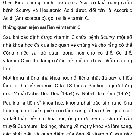
Glen King chứng minh Hexuronic Acid có khả năng chữa
bệnh Scurvy và Hexuronic Acid được đổi tên là Ascorbic
Acid, (Antiscorbutic), gọi tắt là vitamin C.
Những quan niệm sai lầm về vitamin C
Sau khi xác định được vitamin C chữa bệnh Scurvy, một số
nhà khoa học đã quá lạc quan về chúng và cho rằng có thể
đóng nhiều vai trò quan trọng hơn cho cơ thể. Cụ thể,
vitamin C có thể tăng cường hệ miễn dịch và chữa cả ung
thư.
Một trong những nhà khoa học nổi tiếng nhất đã gây ra hiểu
lầm tai hại về vitamin C là TS Linus Pauling, người từng
đoạt 2 giải Nobel Hoá Học (1954) và Nobel Hoà Bình (1962).
Pauling là tiến sĩ khoa học, không phải bác sĩ nhưng ông
tham gia một số nghiên cứu lâm sàng, rút ra nhiều quan sát
và kết luận. Về mặt hoá học, ông được xem là cha đẻ của
thuyết Quantum Hoá học, nhưng về mặt y khoa và lâm sàng,
các phát biểu và quan điểm của ông về vitamin C sau này