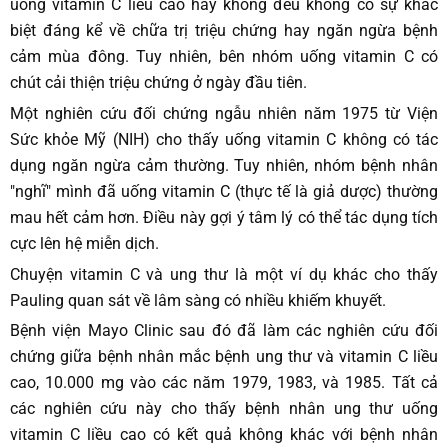
uống vitamin C liều cao hay không đều không có sự khác
biệt đáng kể về chữa trị triệu chứng hay ngăn ngừa bệnh
cảm mùa đông. Tuy nhiên, bên nhóm uống vitamin C có
chút cải thiện triệu chứng ở ngày đầu tiên.
Một nghiên cứu đối chứng ngẫu nhiên năm 1975 từ Viện
Sức khỏe Mỹ (NIH) cho thấy uống vitamin C không có tác
dụng ngăn ngừa cảm thường. Tuy nhiên, nhóm bệnh nhân
"nghĩ" mình đã uống vitamin C (thực tế là giả dược) thường
mau hết cảm hơn. Điều này gợi ý tâm lý có thể tác dụng tích
cực lên hệ miễn dịch.
Chuyện vitamin C và ung thư là một ví dụ khác cho thấy
Pauling quan sát về lâm sàng có nhiều khiếm khuyết.
Bệnh viện Mayo Clinic sau đó đã làm các nghiên cứu đối
chứng giữa bệnh nhân mắc bệnh ung thư và vitamin C liều
cao, 10.000 mg vào các năm 1979, 1983, và 1985. Tất cả
các nghiên cứu này cho thấy bệnh nhân ung thư uống
vitamin C liều cao có kết quả không khác với bệnh nhân