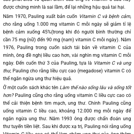
được chứng minh là sai lầm, để lại những hậu quả tai hại.
Năm 1970, Pauling xuất bản cuốn
Vitamin C và bệnh cảm
,
cho rằng uống 1.000 mg vitamin C mỗi ngày sẽ giảm tỉ lệ
bệnh cảm xuống 45%(trong khi đó người bình thường chỉ
cần 75 mg (nữ) đến 90 mg (nam) vitamin C mỗi ngày). Năm
1976, Pauling trong cuốn sách tái bản về vitamin C của
mình, ông đề nghị liều cao hơn, vài nghìn mg vitamin C mỗi
ngày. Đến cuốn thứ 3 của Pauling, tựa là
Vitamin C và ung
thư
, Pauling cho rằng liều cực cao (megadose) vitamin C có
thể ngăn ngừa ung thư hiệu quả.
Ở một cuốn sách khác tên
Làm thế nào sống lâu và sống tốt
hơn?
Pauling cũng cho rằng uống vitamin C liều cực cao có
thể cải thiện bệnh tim mạch, ung thư. Chính Pauling cũng
uống vitamin C liều cao, khoảng 12.000 mg mỗi ngày để
ngăn ngừa ung thư. Năm 1993 ông được chẩn đoán ung
thư tuyến tiền liệt. Sau khi được xạ trị, Pauling nói rằng uống