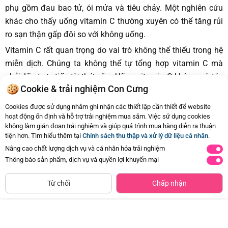
phụ gồm đau bao tử, ói mửa và tiêu chảy. Một nghiên cứu
khác cho thấy uống vitamin C thường xuyên có thể tăng rủi
ro sạn thận gấp đôi so với không uống.
Vitamin C rất quan trọng do vai trò không thể thiếu trong hệ
miễn dịch. Chúng ta không thể tự tổng hợp vitamin C mà
phải lấy trực tiếp từ thức ăn. Uống vitamin C không có tác
Cookie & trải nghiệm Con Cưng
dụng ngăn ngừa virus corona, cảm cúm, hay ung thư.
Vitamin C tốt nhất được lấy từ trái cây, rau quả tươi (cam,
Cookies được sử dụng nhằm ghi nhận các thiết lập cần thiết để website
táo, bưởi..) thay vì uống viên vitamin C.
hoạt động ổn định và hỗ trợ trải nghiệm mua sắm. Việc sử dụng cookies
không làm gián đoạn trải nghiệm và giúp quá trình mua hàng diễn ra thuận
Nguồn tin: Zing
tiện hơn. Tìm hiểu thêm tại
Chính sách thu thập và xử lý dữ liệu cá nhân
.
Nâng cao chất lượng dịch vụ và cá nhân hóa trải nghiệm
Thông báo sản phẩm, dịch vụ và quyền lợi khuyến mại
Từ chối
Chấp nhận
0
548