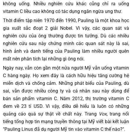
không uống. Nhiều nghiên cứu khác cũng chỉ ra uống
vitamin C liều cao không có tác dụng ngăn ngừa ung thư.
Thời điểm tập niên 1970 đến 1990, Pauling là một khoa học
gia xuất sắc đoạt 2 giải Nobel. Vì vậy, các quan sát và
nghiên cứu của ông thường được tin tưởng. Dù các nhiều
nghiên cứu sau này chứng minh các quan sát này là sai,
hình ảnh và danh tiếng của Pauling làm nhiều người quên
mất nên phân tích lại những gì ông nói.
Ngày nay, vẫn còn gần một nửa người Mỹ vẫn uống vitamin
C hàng ngày. Họ xem đây là cách hữu hiệu tăng cường hệ
miễn dịch và chống cảm. Những phát biểu của Pauling, dù
sai, vẫn được nhiều công ty và cá nhân sau này dùng để
bán sản phẩm vitamin C. Năm 2012, thị trường vitamin C
đem về
23 tỉ USD
. Vì vậy, điều dễ hiểu là luôn có những
quảng cáo quá sự thật về chất này. Trang
Vox
, trang nổi
tiếng tổng hợp tin mạng truyền thông tại Mỹ viết bài kết luận
"Pauling Linus đã dụ người Mỹ tin vào vitamin C thế nào?".