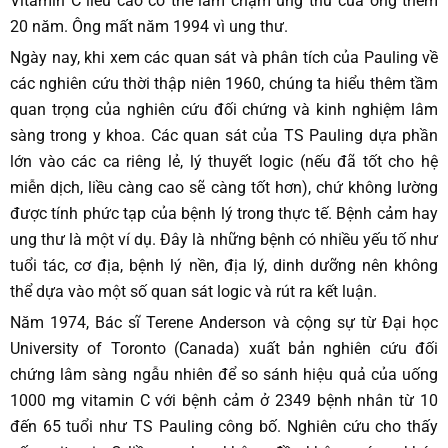
Vitamin C liều cao có thể làm chậm ung thư của ông thêm
20 năm. Ông mất năm 1994 vì ung thư.
Ngày nay, khi xem các quan sát và phân tích của Pauling về
các nghiên cứu thời thập niên 1960, chúng ta hiểu thêm tầm
quan trọng của nghiên cứu đối chứng và kinh nghiệm lâm
sàng trong y khoa. Các quan sát của TS Pauling dựa phần
lớn vào các ca riêng lẻ, lý thuyết logic (nếu đã tốt cho hệ
miễn dịch, liều càng cao sẽ càng tốt hơn), chứ không lường
được tính phức tạp của bệnh lý trong thực tế. Bệnh cảm hay
ung thư là một ví dụ. Đây là những bệnh có nhiều yếu tố như
tuổi tác, cơ địa, bệnh lý nền, địa lý, dinh dưỡng nên không
thể dựa vào một số quan sát logic và rút ra kết luận.
Năm 1974, Bác sĩ Terene Anderson và cộng sự từ Đại học
University of Toronto (Canada) xuất bản nghiên cứu đối
chứng lâm sàng ngẫu nhiên để so sánh hiệu quả của uống
1000 mg vitamin C với bệnh cảm ở 2349 bệnh nhân từ 10
đến 65 tuổi như TS Pauling công bố. Nghiên cứu cho thấy