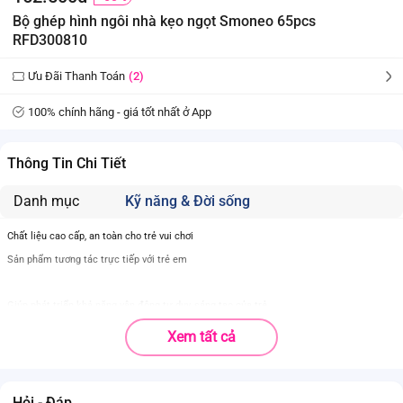
Bộ ghép hình ngôi nhà kẹo ngọt Smoneo 65pcs
RFD300810
Ưu Đãi Thanh Toán
(2)
100% chính hãng - giá tốt nhất ở App
Thông Tin Chi Tiết
Danh mục
Kỹ năng & Đời sống
Chất liệu cao cấp, an toàn cho trẻ vui chơi
Sản phẩm tương tác trực tiếp với trẻ em
Giúp phát triển khả năng vận động tư duy, sáng tạo của trẻ
Xem tất cả
Hỏi - Đáp