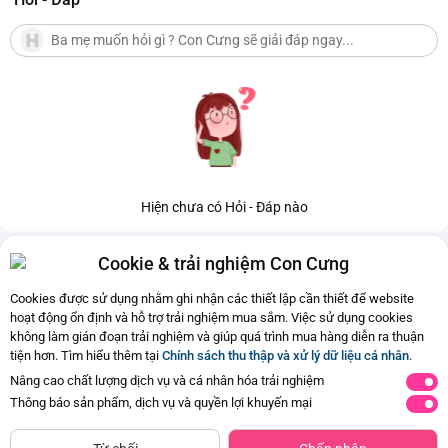
Hiện chưa có Hỏi - Đáp nào
Cookie & trải nghiệm Con Cưng
Cookies được sử dụng nhằm ghi nhận các thiết lập cần thiết để website
hoạt động ổn định và hỗ trợ trải nghiệm mua sắm. Việc sử dụng cookies
không làm gián đoạn trải nghiệm và giúp quá trình mua hàng diễn ra thuận
tiện hơn. Tìm hiểu thêm tại
Chính sách thu thập và xử lý dữ liệu cá nhân
.
Nâng cao chất lượng dịch vụ và cá nhân hóa trải nghiệm
Thông báo sản phẩm, dịch vụ và quyền lợi khuyến mại
CHỈ BÁN TẠI CỬA HÀNG
Nhãn dán sticker cuộc sống vui
Chú rùa biết chạy và sao biển xếp
Tìm Sản Phẩm Tương Tự