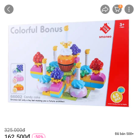
0
325.000đ
Đã bán 500+
162.500đ
-50%