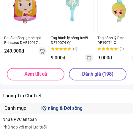
Ba lô chống lạc bé gái
Tag hành lý bông tuyết
Tag hành lý Elsa
Princess DHF19017-D2
DF19074-Q1
DF19074-Q
(Hồng)
(1)
(1)
249.000đ
9.000đ
9.000đ
Xem tất cả
Đánh giá (198)
Thông Tin Chi Tiết
Danh mục
Kỹ năng & Đời sống
Nhựa PVC an toàn
Phù hợp với mọi lứa tuổi