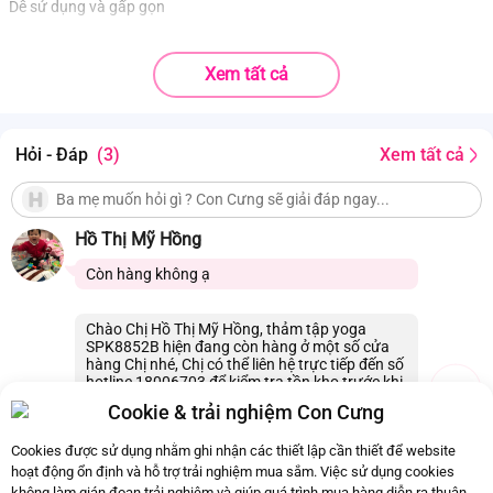
Dễ sử dụng và gấp gọn
Xem tất cả
Hỏi - Đáp
(3)
Xem tất cả
Hồ Thị Mỹ Hồng
Còn hàng không ạ
Chào Chị Hồ Thị Mỹ Hồng, thảm tập yoga
SPK8852B hiện đang còn hàng ở một số cửa
hàng Chị nhé, Chị có thể liên hệ trực tiếp đến số
hotline 18006703 để kiểm tra tồn kho trước khi
đến cửa hàng ạ. Cảm ơn Chị.
Cookie & trải nghiệm Con Cưng
31/01/2021 22:34
0
Cookies được sử dụng nhằm ghi nhận các thiết lập cần thiết để website
hoạt động ổn định và hỗ trợ trải nghiệm mua sắm. Việc sử dụng cookies
không làm gián đoạn trải nghiệm và giúp quá trình mua hàng diễn ra thuận