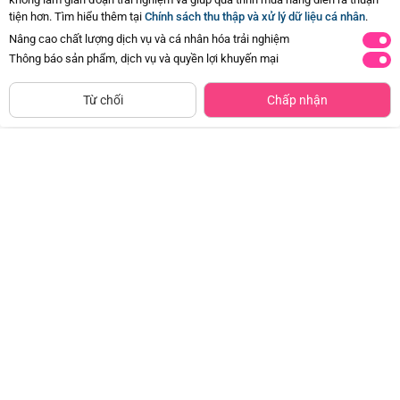
Còn
3 Hỏi - Đáp khác
, Bấm vào để xem
tiện hơn. Tìm hiểu thêm tại
Chính sách thu thập và xử lý dữ liệu cá nhân
.
Nâng cao chất lượng dịch vụ và cá nhân hóa trải nghiệm
Thông báo sản phẩm, dịch vụ và quyền lợi khuyến mại
ĐÃ HẾT HÀNG
Từ chối
Chấp nhận
Nhãn dán sticker cuộc sống vui
Chú rùa biết chạy và sao biển xếp
nhộn MD1014
chồng kèm nhạc ngộ nghĩnh
HW24076204 C412
Đã bán
500+
Đã bán
500+
72.500đ
249.000đ
-50%
-23%