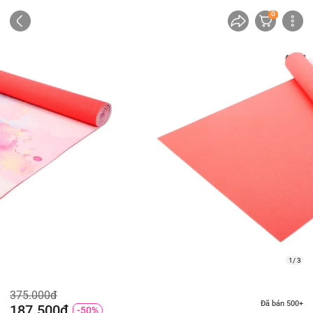
0
2/ 3
375.000đ
Đã bán 500+
187.500đ
-50%