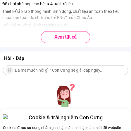
Đồ chơi phù hợp cho bé từ 4 tuổi trở lên.
Thiết kế lắp ráp thông minh, sinh động, chất liệu an toàn theo tiêu
chuẩn an toàn đồ chơi cho trẻ EN-71 của Châu Âu.
Giúp bé vui chơi và phát triển tư duy.
Xem tất cả
Hỏi - Đáp
Cookie & trải nghiệm Con Cưng
Hiện chưa có Hỏi - Đáp nào
Cookies được sử dụng nhằm ghi nhận các thiết lập cần thiết để website