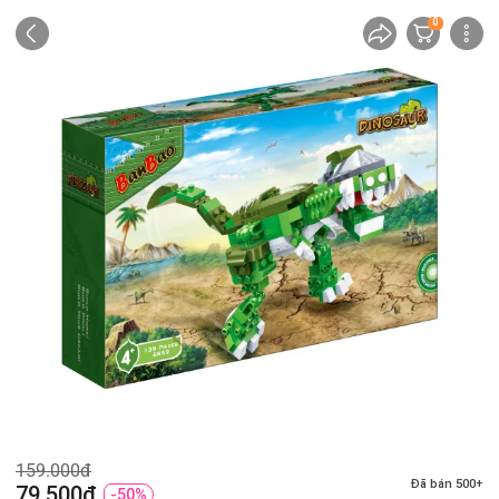
0
159.000đ
Đã bán 500+
79.500đ
-50%