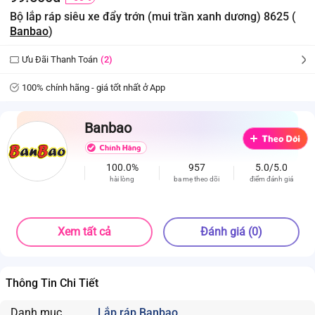
Bộ lắp ráp siêu xe đẩy trớn (mui trần xanh dương) 8625 (
Banbao
)
Ưu Đãi Thanh Toán
(2)
100% chính hãng - giá tốt nhất ở App
Banbao
100.0%
957
5.0/5.0
hài lòng
ba mẹ theo dõi
điểm đánh giá
Xem tất cả
Đánh giá (0)
Thông Tin Chi Tiết
Danh mục
Lắp ráp Banbao