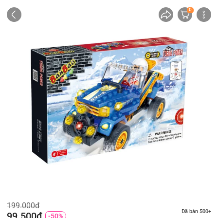
0
199.000đ
Đã bán 500+
99.500đ
-50%