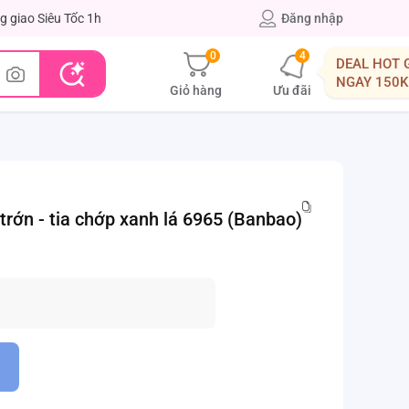
g giao Siêu Tốc 1h
Đăng nhập
0
4
DEAL HOT 
NGAY 150K
Giỏ hàng
Ưu đãi
trớn - tia chớp xanh lá 6965 (Banbao)