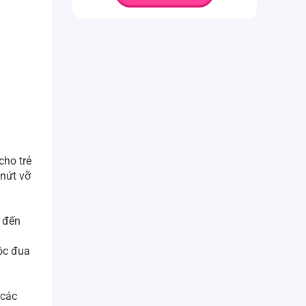
cho trẻ
 nứt vỡ
o đến
ộc đua
 các