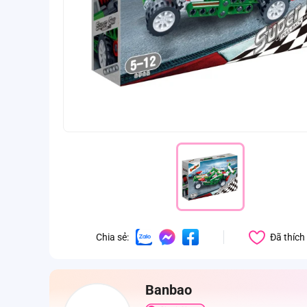
Đã thích
Chia sẻ:
Banbao