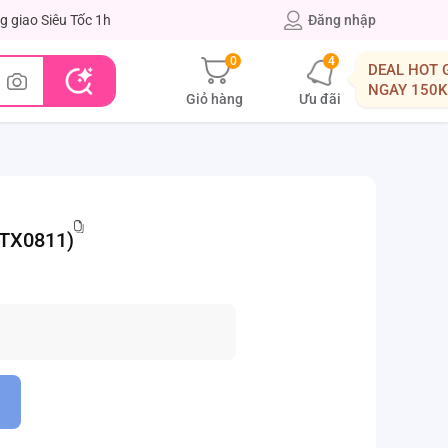
g giao Siêu Tốc 1h
Đăng nhập
0
4
DEAL HOT 
NGAY 150K
Giỏ hàng
Ưu đãi
LTX0811)