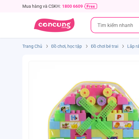
Mua hàng và CSKH:
1800 6609
Trang Chủ
Đồ chơi, học tập
Đồ chơi bé trai
Lắp rá