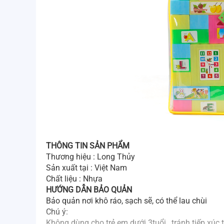
THÔNG TIN SẢN PHẨM
Thương hiệu : Long Thủy
Sản xuất tại : Việt Nam
Chất liệu : Nhựa
HƯỚNG DẪN BẢO QUẢN
Bảo quản nơi khô ráo, sạch sẽ, có thể lau chùi
Chú ý:
Không dùng cho trẻ em dưới 3tuổi , tránh tiếp xúc t