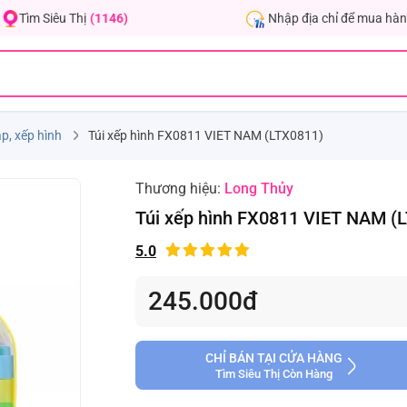
Nhập địa chỉ để mua hàn
Tìm Siêu Thị
(1146)
p, xếp hình
Túi xếp hình FX0811 VIET NAM (LTX0811)
Thương hiệu:
Long Thủy
Túi xếp hình FX0811 VIET NAM (
5.0
245.000đ
CHỈ BÁN TẠI CỬA HÀNG
Tìm Siêu Thị Còn Hàng