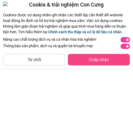
Chị.
Cookie & trải nghiệm Con Cưng
06/04/2021 14:19
1
Cookies được sử dụng nhằm ghi nhận các thiết lập cần thiết để website
hoạt động ổn định và hỗ trợ trải nghiệm mua sắm. Việc sử dụng cookies
không làm gián đoạn trải nghiệm và giúp quá trình mua hàng diễn ra thuận
Còn
1 Hỏi - Đáp khác
, Bấm vào để xem
tiện hơn. Tìm hiểu thêm tại
Chính sách thu thập và xử lý dữ liệu cá nhân
.
Nâng cao chất lượng dịch vụ và cá nhân hóa trải nghiệm
Thông báo sản phẩm, dịch vụ và quyền lợi khuyến mại
ĐÃ HẾT HÀNG
Từ chối
Chấp nhận
Xúc xắc xe mô tô văn tay cho bé
Xúc xắc xe mô tô văn tay cho bé
JS049073 (Xanh)
JS049073 (Đỏ)
Đã bán
500+
Đã bán
1K+
48.300đ
48.300đ
-30%
-30%