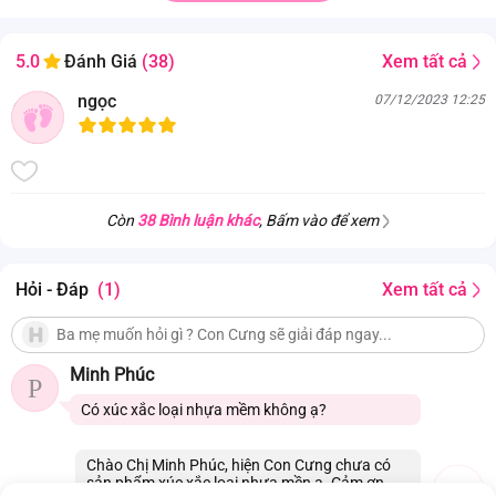
Xem tất cả
5.0
Đánh Giá
(38)
ngọc
07/12/2023 12:25
Còn
38 Bình luận khác
, Bấm vào để xem
Hỏi - Đáp
(1)
Xem tất cả
Minh Phúc
P
Có xúc xắc loại nhựa mềm không ạ?
Chào Chị Minh Phúc, hiện Con Cưng chưa có
sản phẩm xúc xắc loại nhựa mền ạ. Cảm ơn