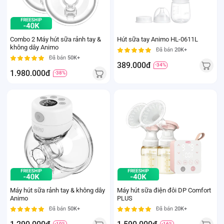
Combo 2 Máy hút sữa rảnh tay &
Hút sữa tay Animo HL-0611L
không dây Animo
Đã bán
20K+
Đã bán
50K+
389.000đ
-34%
1.980.000đ
-38%
Máy hút sữa rảnh tay & không dây
Máy hút sữa điện đôi DP Comfort
Animo
PLUS
Đã bán
50K+
Đã bán
20K+
-19%
-16%