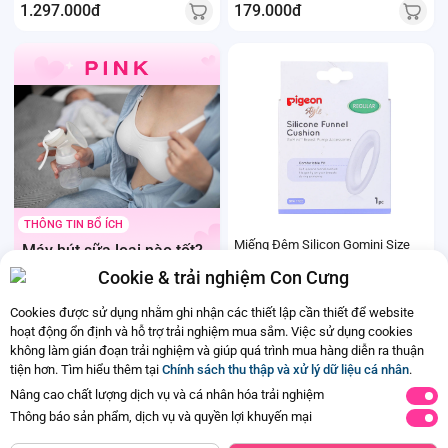
1.297.000đ
179.000đ
THÔNG TIN BỔ ÍCH
Miếng Đệm Silicon Gomini Size
Máy hút sữa loại nào tốt?
Vừa
Mách mẹ cách chọn và
Cookie & trải nghiệm Con Cưng
Đã bán
500+
mua máy hút sữa chính
1
hãng
141.000đ
Cookies được sử dụng nhằm ghi nhận các thiết lập cần thiết để website
hoạt động ổn định và hỗ trợ trải nghiệm mua sắm. Việc sử dụng cookies
không làm gián đoạn trải nghiệm và giúp quá trình mua hàng diễn ra thuận
tiện hơn. Tìm hiểu thêm tại
Chính sách thu thập và xử lý dữ liệu cá nhân
.
Ba mẹ đã xem hết nội dung rồi.
Nâng cao chất lượng dịch vụ và cá nhân hóa trải nghiệm
Thông báo sản phẩm, dịch vụ và quyền lợi khuyến mại