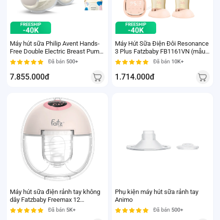
Máy hút sữa Philip Avent Hands-
Máy Hút Sữa Điện Đôi Resonance
Free Double Electric Breast Pump
3 Plus Fatzbaby FB1161VN (mẫu
(SCF534/11)
mới)
Đã bán
500+
Đã bán
10K+
7.855.000đ
1.714.000đ
Máy hút sữa điện rảnh tay không
Phụ kiện máy hút sữa rảnh tay
dây Fatzbaby Freemax 12
Animo
FB1232TP
Đã bán
5K+
Đã bán
500+