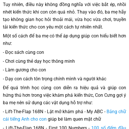
Tuy nhiên, điều này không đồng nghĩa với việc bắt ép, nhồi
nhét kiến thức khi con còn quá nhỏ. Thay vào đó, ba mẹ hãy
tạo không gian học hỏi thoải mái, vừa học vừa chơi, truyền
tải kiến thức cho con yêu một cách tự nhiên nhất.
Một số cách để ba mẹ có thể áp dụng giúp con hiểu biết hơn
như:
- Đọc sách cùng con
- Chơi cùng thẻ dạy học thông minh
- Làm gương cho con
- Dạy con cách tôn trọng chính mình và người khác
Để quá trình học cùng con diễn ra hiệu quả và giúp con
hứng thú hơn trong việc khám phá kiến thức, Con Cưng gợi ý
ba mẹ nên sử dụng các vật dụng hỗ trợ như:
- Lift-The-Flap 168N - Lật mở khám phá - My ABC -
Bảng chữ
cái tiếng Anh cho con
giúp bé làm quen mặt chữ
- Lift-The-Flap 168N - First 100 Numbers -
100 số đếm đầu