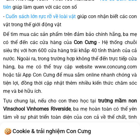
tiên
giúp làm quen với các con số
-
Cuốn sách lớn rực rỡ về loài vật
giúp con nhận biết các con
vật trong thế giới động vật
Để tìm mua các sản phẩm trên đảm bảo chính hãng, ba mẹ
có thể đến các cửa hàng của
Con Cưng
- Hệ thống chuỗi
siêu thị với hơn 600 cửa hàng trải khắp 40 tỉnh thành của cả
nước. Ngoài ra, trong trường hợp không thể đến trực tiếp cửa
hàng, ba mẹ có thể truy cập website www.concung.com
hoặc tải App Con Cưng để mua sắm online nhanh chóng và
tiện lợi, đồng thời cập nhật thêm nhiều kiến thức chăm sóc
mẹ và bé hữu ích.
Tựu chung lại, nếu cho con theo học tại
trường mầm non
Vinschool Vinhomes Riverside
, ba mẹ hoàn toàn có thể yên
tâm về sự phát triển toàn diện của con cả về thể chất, tinh
thần, trí tuệ. Để con sớm hiểu biết về thế giới xung quanh, ba
Cookie & trải nghiệm Con Cưng
mẹ hãy áp dụng các cách trên nhằm giúp con tiếp xúc kiến