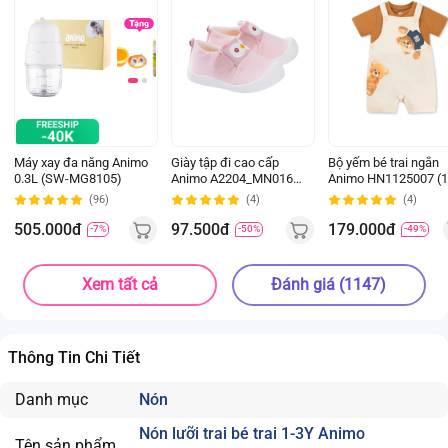
Máy xay đa năng Animo
Giày tập đi cao cấp
Bộ yếm bé trai ngắn
0.3L (SW-MG8105)
Animo A2204_MN016
Animo HN1125007 (1
(16-19,Hồng)
4Y,Kem-nâu, NN02)
(96)
(4)
(4)
505.000đ
97.500đ
179.000đ
-7%
-50%
-49%
Xem tất cả
Đánh giá (1147)
Thông Tin Chi Tiết
Danh mục
Nón
Nón lưỡi trai bé trai 1-3Y Animo
Tên sản phẩm