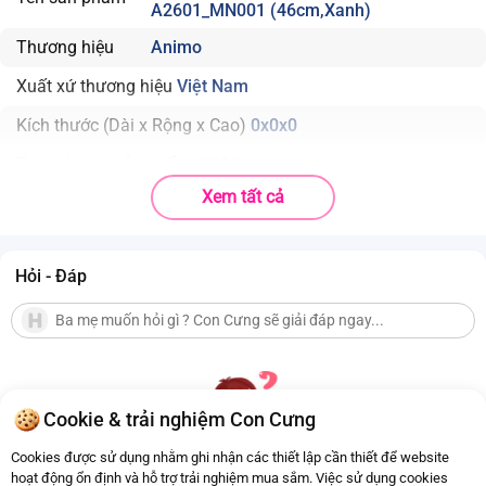
A2601_MN001 (46cm,Xanh)
Thương hiệu
Animo
Xuất xứ thương hiệu
Việt Nam
Kích thước (Dài x Rộng x Cao)
0x0x0
Trọng lượng sản phẩm
0.056
Xem tất cả
Chất liệu
Cotton, Polyester
Độ tuổi phù hợp
1-3 tuổi
Hỏi - Đáp
Nhà sản xuất
Mino International Co.,Ltd.
Nón lưỡi trai bé trai 1-3Y Animo A2601_MN001 (46cm,Xanh) thiết kế
dễ thương, chất liệu mềm mại thoáng khí, giúp bé thoải mái khi đội và
phù hợp cho bé sử dụng khi đi chơi hoặc ra ngoài.
Cookie & trải nghiệm Con Cưng
Cookies được sử dụng nhằm ghi nhận các thiết lập cần thiết để website
hoạt động ổn định và hỗ trợ trải nghiệm mua sắm. Việc sử dụng cookies