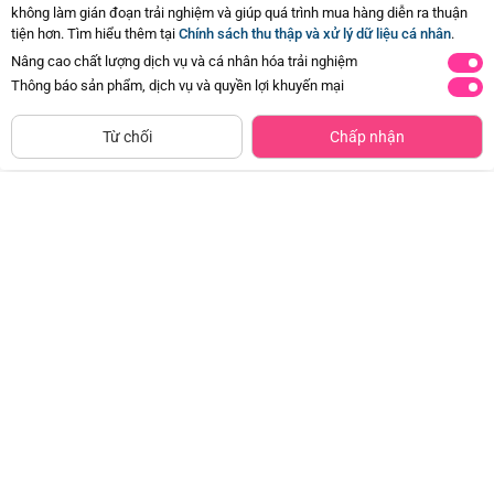
không làm gián đoạn trải nghiệm và giúp quá trình mua hàng diễn ra thuận
Hiện chưa có Hỏi - Đáp nào
tiện hơn. Tìm hiểu thêm tại
Chính sách thu thập và xử lý dữ liệu cá nhân
.
Nâng cao chất lượng dịch vụ và cá nhân hóa trải nghiệm
Thông báo sản phẩm, dịch vụ và quyền lợi khuyến mại
Siêu thị
Thêm vào giỏ
Mua Ngay
còn hàng
Từ chối
Chấp nhận
Nón bé trai lưỡi trai 1-3Y Animo
Nón em bé trai beret 0-12M Animo
A2606_MN018 (50cm,Trắng-Nâu)
A2606_MN036 (46cm,Xanh)
Đã bán
500+
Đã bán
500+
99.000đ
99.000đ
-17%
-17%