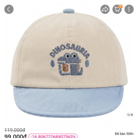
0
1/ 4
119.000đ
Đã bán 500+
99.000đ
-16.80672268907563%