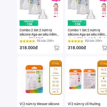
Combo 2 Set 2 núm ty
Combo 1 Set 2 núm ty
silicone Aga-ae siêu mềm
silicone Aga-ae siêu mềm
size + (3M-24M)
size L (6M+) và 1 Set 2 nú
Đã bán 20K+
Đã bán 20K+
ty silicone Aga-ae siêu mề
318.000đ
318.000đ
size + (3M-24M)
Cổ Hẹp
Cổ Hẹ
7+
0-3
tháng
tháng
Theo
lỗ cắt
lực hút
tròn
lỗ cắt
S
L
size
size
Vỉ 2 núm ty Wesser silicone
Vĩ 2 núm ty cổ thường