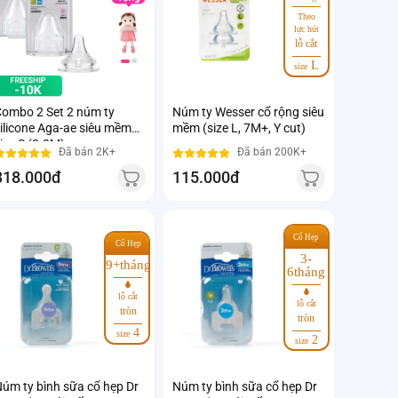
Theo
lực hút
lỗ cắt
L
size
ombo 2 Set 2 núm ty
Núm ty Wesser cổ rộng siêu
ilicone Aga-ae siêu mềm
mềm (size L, 7M+, Y cut)
ize S (0-3M)
Đã bán 2K+
Đã bán 200K+
318.000đ
115.000đ
Cổ Hẹp
Cổ Hẹp
3-
9+tháng
6tháng
lỗ cắt
lỗ cắt
tròn
tròn
4
size
2
size
úm ty bình sữa cổ hẹp Dr
Núm ty bình sữa cổ hẹp Dr