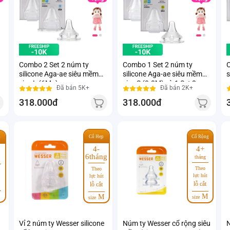
Combo 2 Set 2 núm ty
Combo 1 Set 2 núm ty
C
silicone Aga-ae siêu mềm
silicone Aga-ae siêu mềm
s
m
size L (6M+)
size S (0-3M) và 1 Set 2
s
Đã bán 5K+
Đã bán 2K+
m
núm ty silicone Aga-ae siêu
318.000đ
318.000đ
mềm size M (3-6M)
Cổ Hẹp
Cổ Rộng
p
4-
4+
6tháng
tháng
Theo
Theo
lực hút
lực hút
lỗ cắt
lỗ cắt
M
M
size
size
Vỉ 2 núm ty Wesser silicone
Núm ty Wesser cổ rộng siêu
N