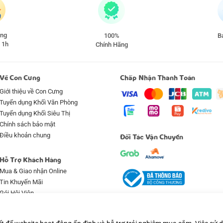
àng
100%
Ba
 1h
Chính Hãng
Về Con Cưng
Chấp Nhận Thanh Toán
Giới thiệu về Con Cưng
Tuyển dụng Khối Văn Phòng
Tuyển dụng Khối Siêu Thị
Chính sách bảo mật
Điều khoản chung
Đối Tác Vận Chuyển
Hỗ Trợ Khách Hàng
Mua & Giao nhận Online
Tin Khuyến Mãi
Gói Hội Viên
Qui định & hình thức thanh toán
Bảo hành & Bảo trì