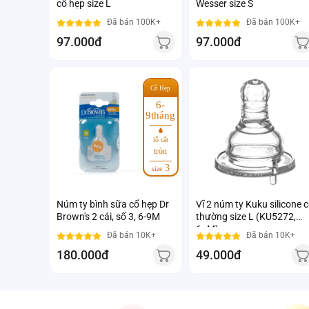
cổ hẹp size L
Wesser size S
Đã bán 100K+
Đã bán 100K+
97.000đ
97.000đ
Cổ Hẹp
6-
9tháng
lỗ cắt
tròn
3
size
Núm ty bình sữa cổ hẹp Dr
Vĩ 2 núm ty Kuku silicone 
Brown's 2 cái, số 3, 6-9M
thường size L (KU5272,
6+M)
Đã bán 10K+
Đã bán 10K+
180.000đ
49.000đ