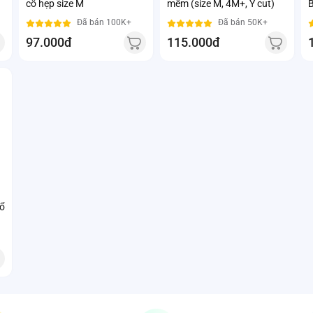
cổ hẹp size M
mềm (size M, 4M+, Y cut)
B
Đã bán 100K+
Đã bán 50K+
97.000đ
115.000đ
cổ