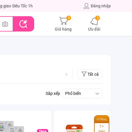
g giao Siêu Tốc 1h
Đăng nhập
0
3
Giỏ hàng
Ưu đãi
Tất cả
Sắp xếp
Phổ biến
Cổ Rộng
7+
tháng