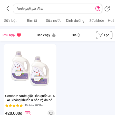
Sữa bột
Bỉm tã
Sữa nước
Dinh dưỡng
Sức khỏe
Hoá
Lọc
Phù hợp
Bán chạy
Giá
Combo 2 Nước giặt Hàn quốc AGA
- AE kháng khuẩn & bảo vệ da bé -
Moonlight 3L
Đã bán
200K+
420.000đ
-14%