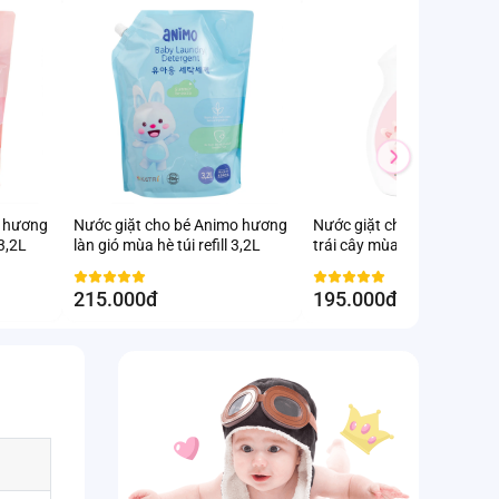
g
Nước giặt cho bé Animo hương
Nước giặt cho bé Animo h
 3,2L
làn gió mùa hè túi refill 3,2L
trái cây mùa hè chai 2,8L
215.000đ
195.000đ
-9.3
%