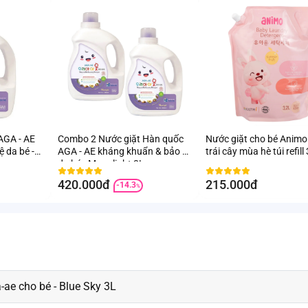
AGA - AE
Combo 2 Nước giặt Hàn quốc
Nước giặt cho bé Animo hươn
 da bé -
AGA - AE kháng khuẩn & bảo vệ
trái cây mùa hè túi refill
da bé - Moonlight 3L
420.000đ
215.000đ
-14.3
%
ae cho bé - Blue Sky 3L