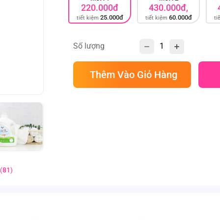
220.000đ
430.000đ,
25.000đ
60.000đ
tiết kiệm
tiết kiệm
ti
Số lượng
Thêm Vào Giỏ Hàng
(
81
)