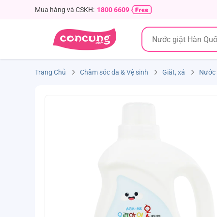
Mua hàng và CSKH:
1800 6609
Trang Chủ
Chăm sóc da & Vệ sinh
Giăt, xả
Nước 