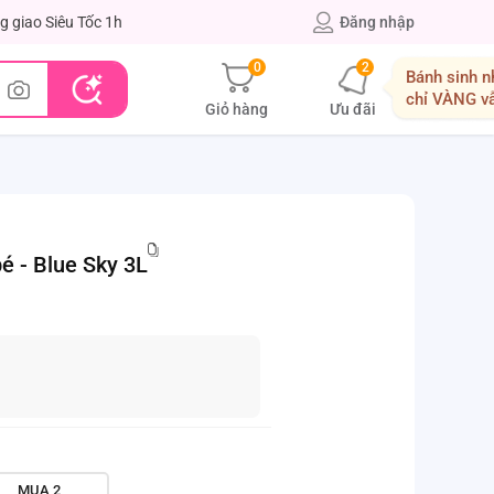
g giao Siêu Tốc 1h
Đăng nhập
0
2
Bánh sinh n
chỉ VÀNG v
Giỏ hàng
Ưu đãi
é - Blue Sky 3L
MUA 2