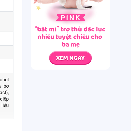
ohol
ả bơ
act),
diệp
 liệu