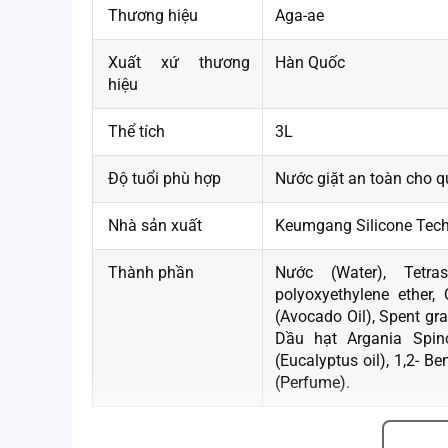
Thương hiệu
Aga-ae
Xuất xứ thương
Hàn Quốc
hiệu
Thể tích
3L
Độ tuổi phù hợp
Nước giặt an toàn cho q
Nhà sản xuất
Keumgang Silicone Tech
Thành phần
Nước (Water), Tetra
polyoxyethylene ether,
(Avocado Oil), Spent gra
Dầu hạt Argania Spino
(Eucalyptus oil), 1,2- B
(Perfume).