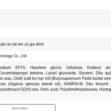
uần áo trẻ em và gia đình
nology Co., Ltd
sodium EDTA, Hexylene glycol, Cellulose, Dodecyl alc
 Cocamidopropyl betaine, Lauryl glucoside, Glycerol, Dầu qu
in wax, Chiết xuất bơ hạt mỡ (Butyrospermum Parkii butter extr
sa (Argania spinosa kernel oil), SKINPIA-W, Dầu khuynh 
enzisothiazol-3(2H)-one, Citric acid, Polydimethylsiloxane, Hương
Xem thêm