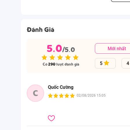
Đánh Giá
5.0
/5.0
Mới nhất
5
4
Có
290
lượt đánh giá
Quốc Cường
C
02/08/2026 15:05