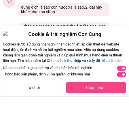
M
dung dich là sao còn nuoc xa là sao.2 loai này
khác nhau ha shop
Chào Ba mẹ dạ sp Dung dịch xả quần áo D-nee
3L/2,8L Tím là nước xả ạ. Con Cưng xin cảm ơn
Cookie & trải nghiệm Con Cưng
03/07/2026 23:33
3
Cookies được sử dụng nhằm ghi nhận các thiết lập cần thiết để website
hoạt động ổn định và hỗ trợ trải nghiệm mua sắm. Việc sử dụng cookies
không làm gián đoạn trải nghiệm và giúp quá trình mua hàng diễn ra thuận
Còn
29 Hỏi - Đáp khác
, Bấm vào để xem
tiện hơn. Tìm hiểu thêm tại
Chính sách thu thập và xử lý dữ liệu cá nhân
.
Nâng cao chất lượng dịch vụ và cá nhân hóa trải nghiệm
Thông báo sản phẩm, dịch vụ và quyền lợi khuyến mại
Siêu thị
Thêm vào giỏ
Mua Ngay
còn hàng
Từ chối
Chấp nhận
Combo 2 Nước xả cho bé Animo
Combo 2 Nước xả làm mềm vải
hương trái cây mùa hè chai 2,8L
Hàn quốc AGA - AE kháng khuẩn &