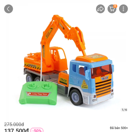
0
1/ 6
275.000đ
Đã bán 500+
137.500đ
-50%