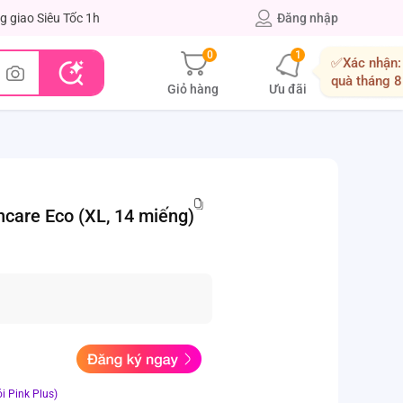
g giao Siêu Tốc 1h
Đăng nhập
0
1
✅Xác nhận:
quà tháng 8
Giỏ hàng
Ưu đãi
care Eco (XL, 14 miếng)
i Pink Plus)