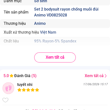
Danh mục
Sơ sinh
Set 2 bodysuit rayon chống muỗi đùi
Tên sản phẩm
Animo VD0825028
Thương hiệu
Animo
Xuất xứ thương hiệu
Việt Nam
Chất liệu
95% Rayon-5% Spandex
. Bodysuit dáng ngắn, năng động, thích hợp diện vào bất kỳ thời tiết;
. Trang bị nút cài khác màu, giúp ba mẹ dễ tìm vị trí, hạn chế cài sai
Xem tất cả
nút;
. Bodysuit làm từ vải Modal kháng khuẩn co giãn, mềm mại và thấm
hút vượt trội.
Xem tất cả
5.0
Đánh Giá
(5)
. Vải được bổ sung hoạt chất kháng khuẩn trên bề mặt giúp hạn chế
sự xâm nhập của vi khuẩn tới da bé.
tuyết nhi
17/06/2026 15:17