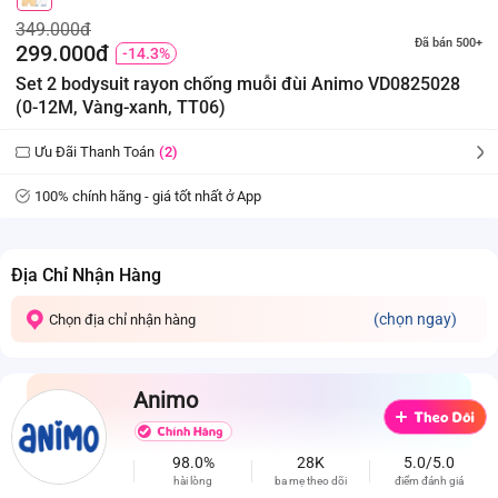
349.000đ
Đã bán 500+
299.000đ
-14.3%
Set 2 bodysuit rayon chống muỗi đùi Animo VD0825028
(0-12M, Vàng-xanh, TT06)
Ưu Đãi Thanh Toán
(2)
100% chính hãng - giá tốt nhất ở App
Địa Chỉ Nhận Hàng
(chọn ngay)
Chọn địa chỉ nhận hàng
Animo
98.0%
28K
5.0/5.0
hài lòng
ba mẹ theo dõi
điểm đánh giá