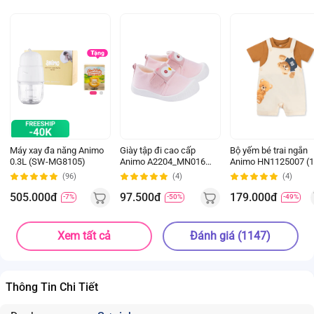
Máy xay đa năng Animo
Giày tập đi cao cấp
Bộ yếm bé trai ngắn
0.3L (SW-MG8105)
Animo A2204_MN016
Animo HN1125007 (1
(16-19,Hồng)
4Y,Kem-nâu, NN02)
(96)
(4)
(4)
505.000đ
97.500đ
179.000đ
-7%
-50%
-49%
Xem tất cả
Đánh giá (1147)
Thông Tin Chi Tiết