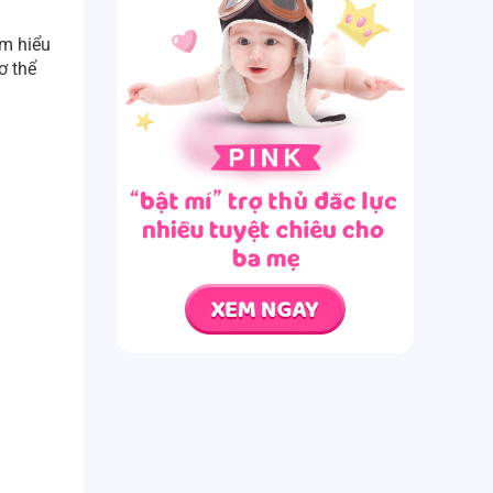
ìm hiểu
ơ thể