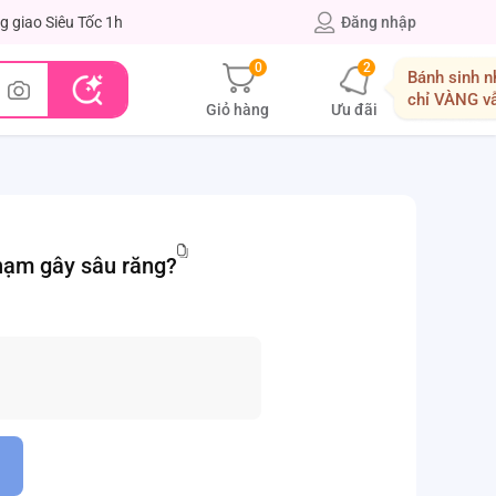
g giao Siêu Tốc 1h
Đăng nhập
0
2
Bánh sinh n
chỉ VÀNG v
Giỏ hàng
Ưu đãi
phạm gây sâu răng?