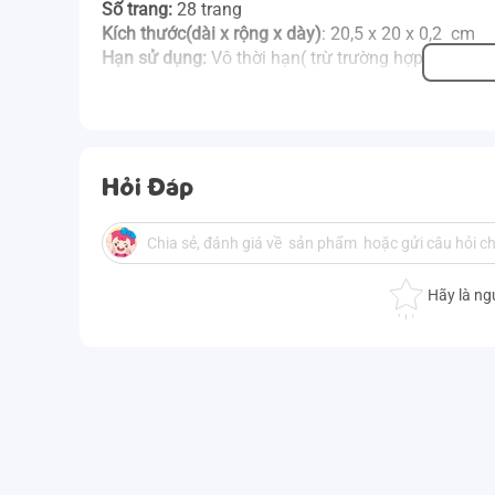
Số trang:
28 trang
Kích thước(dài x rộng x dày)
: 20,5 x 20 x 0,2 cm
Hạn sử dụng:
Vô thời hạn( trừ trường hợp sách h
Hỏi Đáp
Hãy là ng