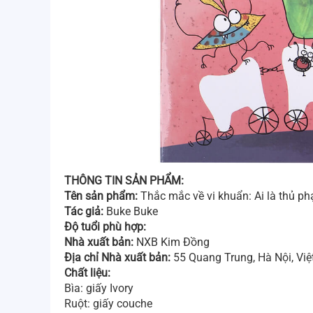
THÔNG TIN SẢN PHẨM:
Tên sản phẩm:
Thắc mắc về vi khuẩn: Ai là thủ p
Tác giả:
Buke Buke
Độ tuổi phù hợp:
Nhà xuất bản:
NXB Kim Đồng
Địa chỉ Nhà xuất bản:
55 Quang Trung, Hà Nội, Vi
Chất liệu:
Bìa: giấy Ivory
Ruột: giấy couche