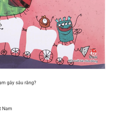
hạm gây sâu răng?
ệt Nam