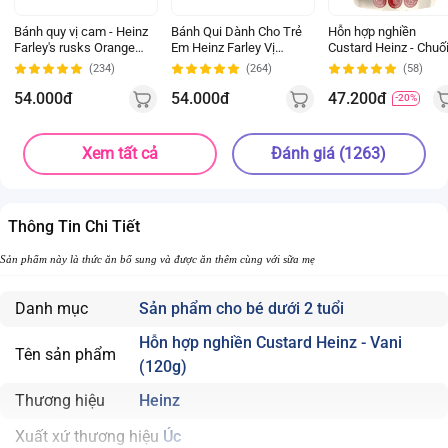
Bánh quy vị cam - Heinz
Bánh Qui Dành Cho Trẻ
Hỗn hợp nghiền
Farley's rusks Orange
Em Heinz Farley Vị
Custard Heinz - Chuố
*giao ngẫu nhiên
Chuối 120g
(120g) *giao ngẫu
(234)
(264)
(58)
nhiên
54.000đ
54.000đ
47.200đ
-20%
Xem tất cả
Đánh giá (1263)
Thông Tin Chi Tiết
Sản phẩm này là thức ăn bổ sung và được ăn thêm cùng với sữa mẹ
Danh mục
Sản phẩm cho bé dưới 2 tuổi
Hỗn hợp nghiền Custard Heinz - Vani
Tên sản phẩm
(120g)
Thương hiệu
Heinz
Xuất xứ thương hiệu
Úc