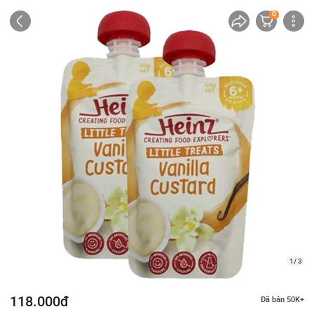
0
1/ 3
118.000đ
Đã bán 50K+