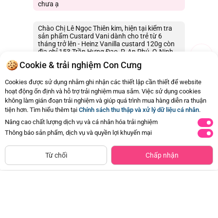
chưa ạ
Chào Chị Lê Ngọc Thiên kim, hiện tại kiểm tra
sản phẩm Custard Vani dành cho trẻ từ 6
tháng trở lên - Heinz Vanilla custard 120g còn
địa chỉ 153 Trần Hưng Đạo, P. An Phú, Q.Ninh
Kiều, Tp. Cần Thơ Chị nhé.Cảm ơn Chị.
Cookie & trải nghiệm Con Cưng
18/09/2020 14:49
0
Cookies được sử dụng nhằm ghi nhận các thiết lập cần thiết để website
hoạt động ổn định và hỗ trợ trải nghiệm mua sắm. Việc sử dụng cookies
không làm gián đoạn trải nghiệm và giúp quá trình mua hàng diễn ra thuận
Còn
1 Hỏi - Đáp khác
, Bấm vào để xem
tiện hơn. Tìm hiểu thêm tại
Chính sách thu thập và xử lý dữ liệu cá nhân
.
Nâng cao chất lượng dịch vụ và cá nhân hóa trải nghiệm
Thông báo sản phẩm, dịch vụ và quyền lợi khuyến mại
NGỪNG KINH DOANH
800
Từ chối
Chấp nhận
gr
1-10
tuổi
Combo 2 Thực phẩm bổ sung dinh
Dầu cá hồi Nutra Omega 3 - 240ml