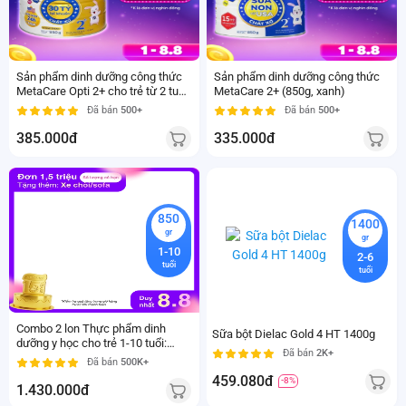
Sản phẩm dinh dưỡng công thức
Sản phẩm dinh dưỡng công thức
MetaCare Opti 2+ cho trẻ từ 2 tuổi
MetaCare 2+ (850g, xanh)
(850g, vàng)
Đã bán
500+
Đã bán
500+
385.000đ
335.000đ
850
1400
gr
gr
1-10
2-6
tuổi
tuổi
Combo 2 lon Thực phẩm dinh
Sữa bột Dielac Gold 4 HT 1400g
dưỡng y học cho trẻ 1-10 tuổi:
Đã bán
2K+
Pediasure vani 850g
Đã bán
500K+
459.080đ
-8%
1.430.000đ