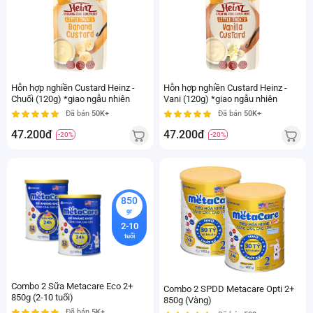
Hỗn hợp nghiền Custard Heinz -
Hỗn hợp nghiền Custard Heinz -
Chuối (120g) *giao ngẫu nhiên
Vani (120g) *giao ngẫu nhiên
Đã bán
50K+
Đã bán
50K+
47.200đ
47.200đ
-20%
-20%
850
gr
2-10
tuổi
Combo 2 Sữa Metacare Eco 2+
Combo 2 SPDD Metacare Opti 2+
850g (2-10 tuổi)
850g (Vàng)
Đã bán
5K+