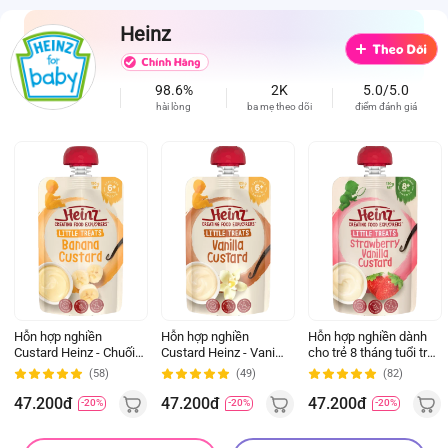
Heinz
98.6%
2K
5.0/5.0
hài lòng
ba mẹ theo dõi
điểm đánh giá
Hỗn hợp nghiền
Hỗn hợp nghiền
Hỗn hợp nghiền dành
Custard Heinz - Chuối
Custard Heinz - Vani
cho trẻ 8 tháng tuổi trở
(120g) *giao ngẫu
(120g) *giao ngẫu
lên : Custard Dâu và
(58)
(49)
(82)
nhiên
nhiên
Vani - Heinz Strawberry
& Vanilla custard. *giao
47.200đ
47.200đ
47.200đ
-20%
-20%
-20%
ngẫu nhiên