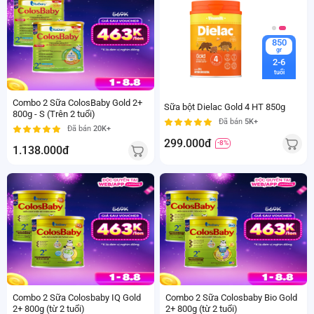
800
850
gr
gr
2
Từ
2-6
tuổi
tuổi
Combo 2 Sữa ColosBaby Gold 2+
Sữa bột Dielac Gold 4 HT 850g
800g - S (Trên 2 tuổi)
Đã bán
5K+
Đã bán
20K+
299.000đ
-8%
1.138.000đ
800
800
gr
gr
2
2
Từ
Từ
tuổi
tuổi
Combo 2 Sữa Colosbaby IQ Gold
Combo 2 Sữa Colosbaby Bio Gold
2+ 800g (từ 2 tuổi)
2+ 800g (từ 2 tuổi)