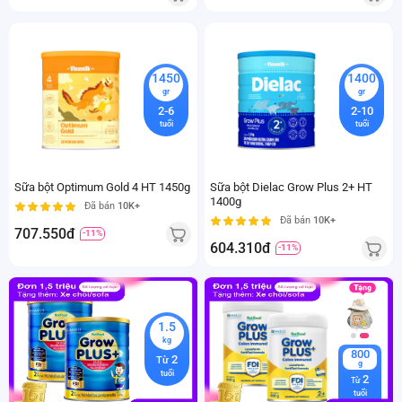
1450
1400
gr
gr
2-6
2-10
tuổi
tuổi
Sữa bột Optimum Gold 4 HT 1450g
Sữa bột Dielac Grow Plus 2+ HT
1400g
Đã bán
10K+
Đã bán
10K+
707.550đ
-11%
604.310đ
-11%
1.5
kg
800
2
Từ
g
tuổi
2
Từ
tuổi