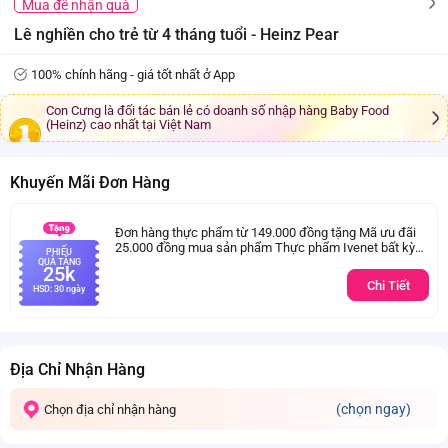
Mua để nhận quà
Lê nghiền cho trẻ từ 4 tháng tuổi - Heinz Pear
100% chính hãng - giá tốt nhất ở App
Con Cưng là đối tác bán lẻ có doanh số nhập hàng Baby Food
(Heinz) cao nhất tại Việt Nam
Khuyến Mãi Đơn Hàng
Đơn hàng thực phẩm từ 149.000 đồng tặng Mã ưu đãi
25.000 đồng mua sản phẩm Thực phẩm Ivenet bất kỳ
PHIẾU
(Trừ sản phẩm sữa thay thể sữa mẹ cho trẻ dưới 24
QUÀ TẶNG
25k
tháng tuổi)
Chi Tiết
HSD: 30 ngày
Địa Chỉ Nhận Hàng
(chọn ngay)
Chọn địa chỉ nhận hàng