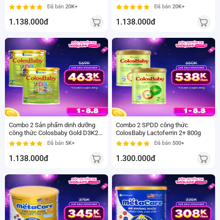
Đã bán
20K+
Đã bán
20K+
1.138.000đ
1.138.000đ
800
800gt
gr
Trên 2
từ 2
tuổi
tuổi
Combo 2 Sản phẩm dinh dưỡng
Combo 2 SPDD công thức
công thức Colosbaby Gold D3K2
ColosBaby Lactoferrin 2+ 800g
2+ 800g - S
Đã bán
5K+
Đã bán
500+
1.138.000đ
1.300.000đ