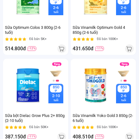
gr
gr
2-6
2-6
tuổi
tuổi
Sữa Optimum Colos 3 800g (2-6
Sữa Vinamilk Optimum Gold 4
tuổi)
850g (2-6 tuổi)
Đã bán
5K+
Đã bán
100K+
514.800đ
431.650đ
-12%
-11%
850
850
gr
gr
2-10
2-6
tuổi
tuổi
Sữa bột Dielac Grow Plus 2+ 850g
Sữa Vinamilk Yoko Gold 3 850g (2-
(2-10 tuổi)
6 tuổi)
Đã bán
50K+
Đã bán
100K+
387.150đ
408.510đ
-11%
-11%