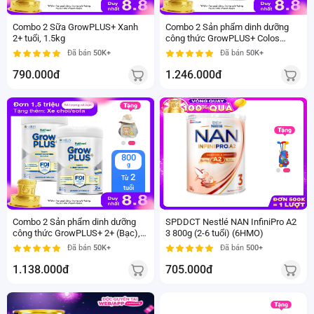
Combo 2 Sữa GrowPLUS+ Xanh
Combo 2 Sản phẩm dinh dưỡng
2+ tuổi, 1.5kg
công thức GrowPLUS+ Colos
Immunel 2+, 800g ( trên 2 tuổi)
Đã bán
50K+
Đã bán
50K+
790.000đ
1.246.000đ
800
g
2
Từ
tuổi
Combo 2 Sản phẩm dinh dưỡng
SPDDCT Nestlé NAN InfiniPro A2
công thức GrowPLUS+ 2+ (Bạc),
3 800g (2-6 tuổi) (6HMO)
800g (trên 2 tuổi)
Đã bán
50K+
Đã bán
500+
1.138.000đ
705.000đ