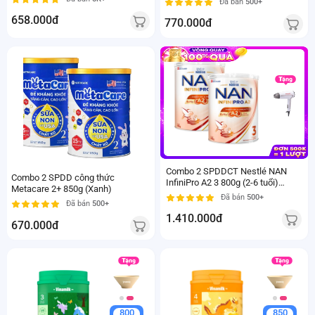
Đã bán
500+
658.000đ
770.000đ
Combo 2 SPDDCT Nestlé NAN
Combo 2 SPDD công thức
InfiniPro A2 3 800g (2-6 tuổi)
Metacare 2+ 850g (Xanh)
(6HMO)
Đã bán
500+
Đã bán
500+
1.410.000đ
670.000đ
800
850