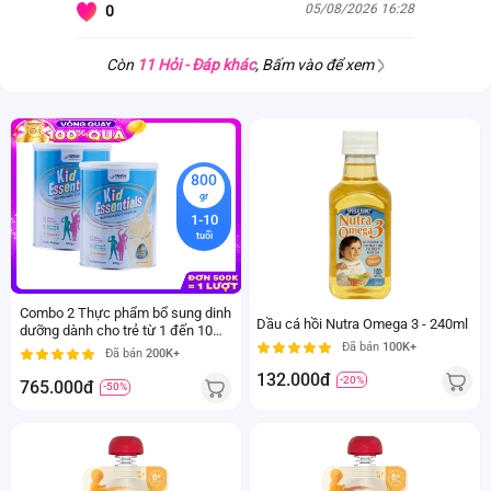
05/08/2026 16:28
0
Còn
11 Hỏi - Đáp khác
, Bấm vào để xem
800
gr
1-10
tuổi
Combo 2 Thực phẩm bổ sung dinh
Dầu cá hồi Nutra Omega 3 - 240ml
dưỡng dành cho trẻ từ 1 đến 10
Đã bán
100K+
tuổi Kid Essentials Nutritionally
Đã bán
200K+
Complete vị vani
132.000đ
-20%
765.000đ
-50%