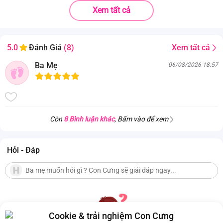
Kích thước (Dài x Rộng x Cao)
0.131x0.131x0.165
Xem tất cả
Trọng lượng sản phẩm
1.03
Nhà sản xuất
Không xác định
Xem tất cả
5.0
Đánh Giá
(8)
Độ tuổi phù hợp
2-10 tuổi
Ba Mẹ
06/08/2026 18:57
Hạn sử dụng
720 ngày kể từ ngày sản xuất
Sữa bột Nutricare Metacare Opti 2+ dành cho trẻ 2–10 tuổi với công thức 3
Còn
8 Bình luận khác
, Bấm vào để xem
Hỏi - Đáp
Cookie & trải nghiệm Con Cưng