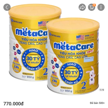
0
1/ 6
770.000đ
Đã bán 500+