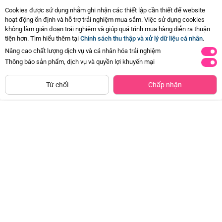
Cookies được sử dụng nhằm ghi nhận các thiết lập cần thiết để website
hoạt động ổn định và hỗ trợ trải nghiệm mua sắm. Việc sử dụng cookies
không làm gián đoạn trải nghiệm và giúp quá trình mua hàng diễn ra thuận
Hiện chưa có Hỏi - Đáp nào
tiện hơn. Tìm hiểu thêm tại
Chính sách thu thập và xử lý dữ liệu cá nhân
.
Nâng cao chất lượng dịch vụ và cá nhân hóa trải nghiệm
Thông báo sản phẩm, dịch vụ và quyền lợi khuyến mại
NGỪNG KINH DOANH
800
800
Từ chối
Chấp nhận
gr
gr
2
1-10
Từ
tuổi
tuổi
Combo 2 Thực phẩm bổ sung dinh
Combo 2 Sữa Alphagen Premium
dưỡng dành cho trẻ từ 1 đến 10
Formulation Total Care Growing
tuổi Kid Essentials Nutritionally
Up Formula 800g (từ 24 tháng trở
Đã bán
200K+
Đã bán
20K+
Complete vị vani
lên)
765.000đ
495.000đ
-50%
-50%