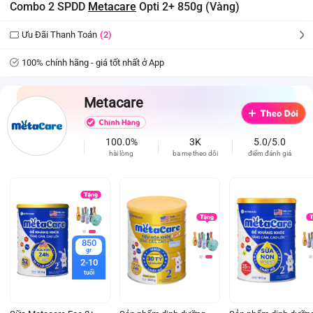
Combo 2 SPDD
Metacare
Opti 2+ 850g (Vàng)
Ưu Đãi Thanh Toán
(2)
100% chính hãng - giá tốt nhất ở App
Metacare
100.0%
3K
5.0/5.0
hài lòng
ba mẹ theo dõi
điểm đánh giá
850
gr
2-10
tuổi