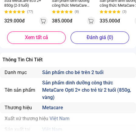
Sữa Metacare Eco 2+
Sản phẩm dinh dưỡng
Sản phẩm dinh dưỡn
850g (2-3 tuổi)
công thức MetaCare
công thức MetaCare 
Opti 2+ cho trẻ từ 2 tuổi
(850g, xanh)
(77)
(8)
(3)
(850g, vàng)
329.000đ
385.000đ
335.000đ
Xem tất cả
Đánh giá (0)
Thông Tin Chi Tiết
Danh mục
Sản phẩm cho bé trên 2 tuổi
Sản phẩm dinh dưỡng công thức
Tên sản phẩm
MetaCare Opti 2+ cho trẻ từ 2 tuổi (850g,
vàng)
Thương hiệu
Metacare
Xuất xứ thương hiệu
Việt Nam
Sản xuất tại
Việt Nam