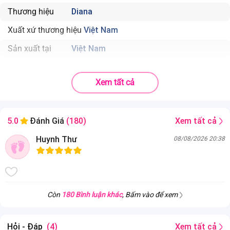
Thương hiệu
Diana
Xuất xứ thương hiệu
Việt Nam
Sản xuất tại
Việt Nam
Số lượng
5 miếng
Xem tất cả
. 360 ĐỘ CHỐNG TRÀN: Thiết kế độc đáo như quần lót với lõi
thấm dài, rộng, thấm hút tối đa, chống tràn mọi tư thế
. TIỆN LỢI DỄ MẶC: Dễ dàng sử dụng như quần lót, không xô
Xem tất cả
5.0
Đánh Giá
(180)
lệch
Huynh Thư
08/08/2026 20:38
. CHUN HÔNG MỀM MẠI: Ôm vừa vặn, co giãn thoải mái,
không gây hằn trên da
Còn
180 Bình luận khác
, Bấm vào để xem
Hỏi - Đáp
(4)
Xem tất cả