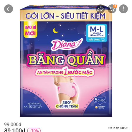
0
99.000đ
Đã bán 50K+
89.100đ
-10%