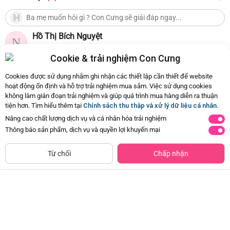
Hồ Thị Bích Nguyệt
N
không cho chọn size hả shop ?
Cookie & trải nghiệm Con Cưng
26/01/2026 18:18
0
Cookies được sử dụng nhằm ghi nhận các thiết lập cần thiết để website
hoạt động ổn định và hỗ trợ trải nghiệm mua sắm. Việc sử dụng cookies
không làm gián đoạn trải nghiệm và giúp quá trình mua hàng diễn ra thuận
Còn
4 Hỏi - Đáp khác
, Bấm vào để xem
tiện hơn. Tìm hiểu thêm tại
Chính sách thu thập và xử lý dữ liệu cá nhân
.
Nâng cao chất lượng dịch vụ và cá nhân hóa trải nghiệm
Thông báo sản phẩm, dịch vụ và quyền lợi khuyến mại
Siêu thị
Thêm vào giỏ
Mua Ngay
còn hàng
Từ chối
Chấp nhận
Combo 2 Băng vệ sinh Kotex Băng
Set 2 đôi vớ cho mẹ cổ trung sợi tre
quần Cool
Animo XVV1024066 (Free