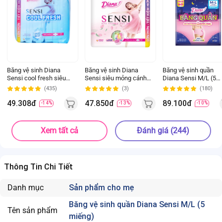
Băng vệ sinh Diana
Băng vệ sinh Diana
Băng vệ sinh quần
Sensi cool fresh siêu
Sensi siêu mỏng cánh
Diana Sensi M/L (5
mỏng cánh 23cm 20
(20 miếng)
miếng)
(435)
(3)
(180)
miếng
49.308đ
47.850đ
89.100đ
-14%
-13%
-10%
Xem tất cả
Đánh giá (244)
Thông Tin Chi Tiết
Danh mục
Sản phẩm cho mẹ
Băng vệ sinh quần Diana Sensi M/L (5
Tên sản phẩm
miếng)