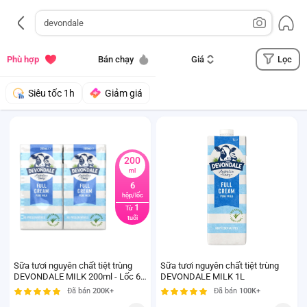
Lọc
Phù hợp
Bán chạy
Giá
Siêu tốc 1h
Giảm giá
200
ml
6
hộp/lốc
1
Từ
tuổi
Sữa tươi nguyên chất tiệt trùng
Sữa tươi nguyên chất tiệt trùng
DEVONDALE MILK 200ml - Lốc 6
DEVONDALE MILK 1L
hộp
Đã bán
200K+
Đã bán
100K+