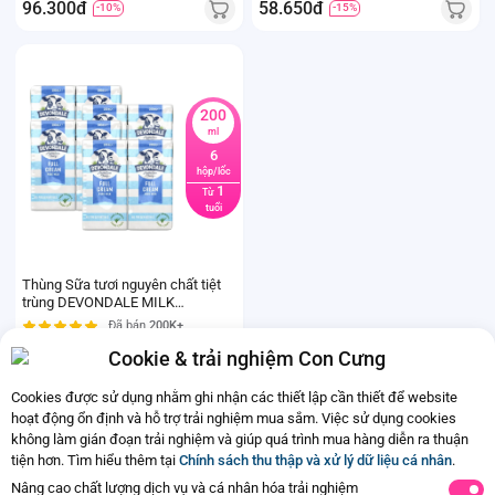
96.300đ
58.650đ
-10%
-15%
200
ml
6
hộp/lốc
1
Từ
tuổi
Thùng Sữa tươi nguyên chất tiệt
trùng DEVONDALE MILK
(DEVONDALE FULL CREAM MILK)
Đã bán
200K+
200ml - Lốc 6 hộp
Cookie & trải nghiệm Con Cưng
363.800đ
-15%
Cookies được sử dụng nhằm ghi nhận các thiết lập cần thiết để website
hoạt động ổn định và hỗ trợ trải nghiệm mua sắm. Việc sử dụng cookies
không làm gián đoạn trải nghiệm và giúp quá trình mua hàng diễn ra thuận
tiện hơn. Tìm hiểu thêm tại
Chính sách thu thập và xử lý dữ liệu cá nhân
.
Nâng cao chất lượng dịch vụ và cá nhân hóa trải nghiệm