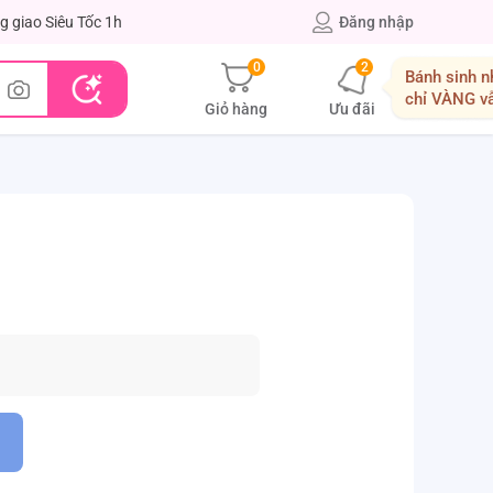
g giao Siêu Tốc 1h
Đăng nhập
0
2
Bánh sinh n
chỉ VÀNG v
Giỏ hàng
Ưu đãi