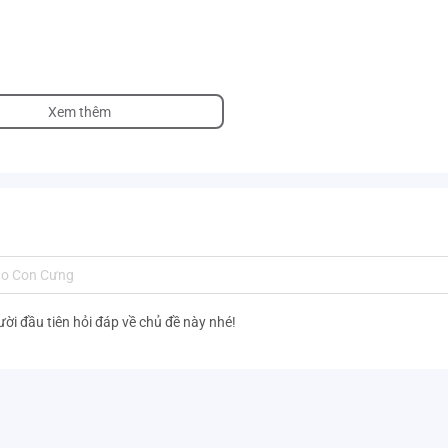
p với hóa chất và lửa
Xem thêm
ười đầu tiên hỏi đáp về chủ đề này nhé!