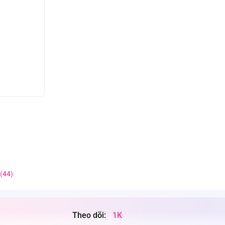
(
44
)
Theo dõi:
1K