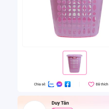
Đã thích
Chia sẻ:
Duy Tân