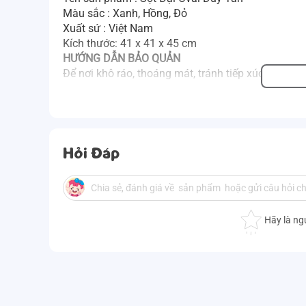
Màu sắc : Xanh, Hồng, Đỏ
Xuất sứ : Việt Nam
Kích thước: 41 x 41 x 45 cm
HƯỚNG DẪN BẢO QUẢN
Để nơi khô ráo, thoáng mát, tránh tiếp xúc trực tiế
Hỏi Đáp
Hãy là ng