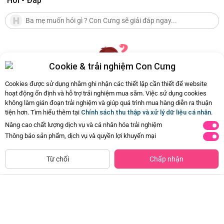
Hỏi - Đáp
Cookie & trải nghiệm Con Cưng
Cookies được sử dụng nhằm ghi nhận các thiết lập cần thiết để website
hoạt động ổn định và hỗ trợ trải nghiệm mua sắm. Việc sử dụng cookies
không làm gián đoạn trải nghiệm và giúp quá trình mua hàng diễn ra thuận
Hiện chưa có Hỏi - Đáp nào
tiện hơn. Tìm hiểu thêm tại
Chính sách thu thập và xử lý dữ liệu cá nhân
.
Nâng cao chất lượng dịch vụ và cá nhân hóa trải nghiệm
Thông báo sản phẩm, dịch vụ và quyền lợi khuyến mại
Siêu thị
Thêm vào giỏ
Mua Ngay
còn hàng
Từ chối
Chấp nhận
Combo 3 lốc Sữa Dinh Dưỡng
Combo 3 Sữa Dinh Dưỡng Dutch