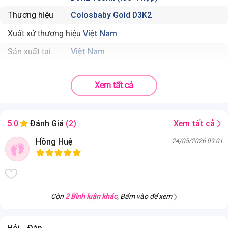
Thương hiệu
Colosbaby Gold D3K2
Xuất xứ thương hiệu
Việt Nam
Sản xuất tại
Việt Nam
Số lượng
lốc 4 hộp
Xem tất cả
Thể tích
180ml
. Canxi kết hợp Vitamin D3 và K2 giúp xương chắc khỏe, hỗ
trợ tăng trưởng chiều cao
Xem tất cả
5.0
Đánh Giá
(2)
. Sữa non ColosIgG 24h cùng Kẽm, Selen giúp tăng cường
Hồng Huệ
24/05/2026 09:01
miễn dịch
. HMO và FOS/Inulin hỗ trợ tiêu hóa, hấp thu dưỡng chất hiệu
quả
. DHA và Vitamin A hỗ trợ phát triển não bộ và thị lực
Còn
2 Bình luận khác
, Bấm vào để xem