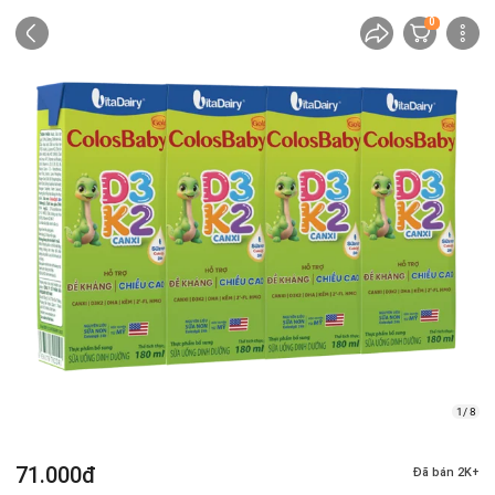
0
1/ 8
71.000đ
Đã bán 2K+