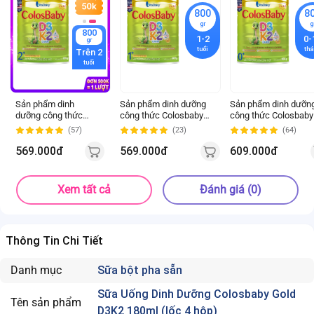
800
8
gr
g
800
1-2
0-
gr
tuổi
th
Trên 2
tuổi
Sản phẩm dinh
Sản phẩm dinh dưỡng
Sản phẩm dinh dưỡn
dưỡng công thức
công thức Colosbaby
công thức Colosbaby
Colosbaby Gold
Gold D3K2 1+ 800g (1-2
Gold D3K2 0+ 800g (0
(57)
(23)
(64)
D3K2 2+ 800g (Từ 2
tuổi)
12 tháng)
tuổi)
569.000đ
569.000đ
609.000đ
Xem tất cả
Đánh giá (0)
Thông Tin Chi Tiết
Danh mục
Sữa bột pha sẵn
Sữa Uống Dinh Dưỡng Colosbaby Gold
Tên sản phẩm
D3K2 180ml (lốc 4 hộp)