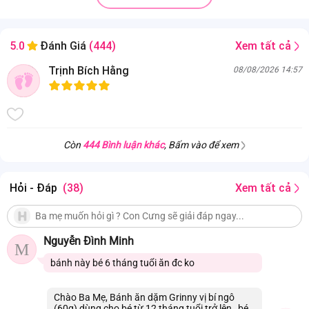
Xem tất cả
5.0
Đánh Giá
(444)
Trịnh Bích Hằng
08/08/2026 14:57
Còn
444 Bình luận khác
, Bấm vào để xem
Hỏi - Đáp
(38)
Xem tất cả
Nguyễn Đình Minh
M
bánh này bé 6 tháng tuổi ăn đc ko
Chào Ba Mẹ, Bánh ăn dặm Grinny vị bí ngô
(60g) dùng cho bé từ 12 tháng tuổi trở lên , bé