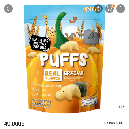
0
1/ 5
49.000đ
Đã bán 100K+