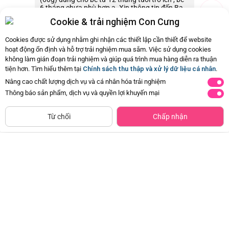
6 tháng chưa phù hợp ạ. Xin thông tin đến Ba
Mẹ ạ.
Cookie & trải nghiệm Con Cưng
02/08/2026 09:40
0
Cookies được sử dụng nhằm ghi nhận các thiết lập cần thiết để website
hoạt động ổn định và hỗ trợ trải nghiệm mua sắm. Việc sử dụng cookies
không làm gián đoạn trải nghiệm và giúp quá trình mua hàng diễn ra thuận
Còn
38 Hỏi - Đáp khác
, Bấm vào để xem
tiện hơn. Tìm hiểu thêm tại
Chính sách thu thập và xử lý dữ liệu cá nhân
.
Nâng cao chất lượng dịch vụ và cá nhân hóa trải nghiệm
Thông báo sản phẩm, dịch vụ và quyền lợi khuyến mại
Siêu thị
Thêm vào giỏ
Mua Ngay
còn hàng
Từ chối
Chấp nhận
Chà bông cá hồi 20g
Combo 2 Thực Phẩm Bổ Sung
Đã bán
200K+
Bánh Bỏng Bổ Sung Dha Yommy
Maeil Vị Truyền Thống
Đã bán
50K+
58.100đ
-30%
103.500đ
-25%