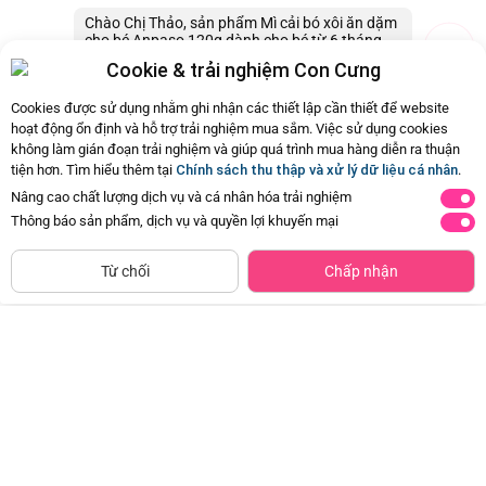
Chào Chị Thảo, sản phẩm Mì cải bó xôi ăn dặm
cho bé Anpaso 120g dành cho bé từ 6 tháng
trở lên ạ. Con Cưng xin cảm ơn.
Cookie & trải nghiệm Con Cưng
07/11/2024 20:15
0
Cookies được sử dụng nhằm ghi nhận các thiết lập cần thiết để website
hoạt động ổn định và hỗ trợ trải nghiệm mua sắm. Việc sử dụng cookies
không làm gián đoạn trải nghiệm và giúp quá trình mua hàng diễn ra thuận
Còn
15 Hỏi - Đáp khác
, Bấm vào để xem
tiện hơn. Tìm hiểu thêm tại
Chính sách thu thập và xử lý dữ liệu cá nhân
.
Nâng cao chất lượng dịch vụ và cá nhân hóa trải nghiệm
Thông báo sản phẩm, dịch vụ và quyền lợi khuyến mại
Siêu thị
Thêm vào giỏ
Mua Ngay
còn hàng
Từ chối
Chấp nhận
Chà bông cá hồi 20g
Combo 2 Bánh Viên Boro 70G
Đã bán
200K+
Đã bán
20K+
53.950đ
81.200đ
-35%
-30%