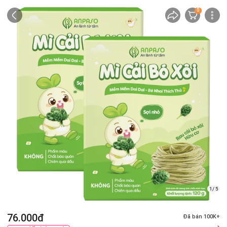
0
1/ 5
76.000đ
Đã bán 100K+