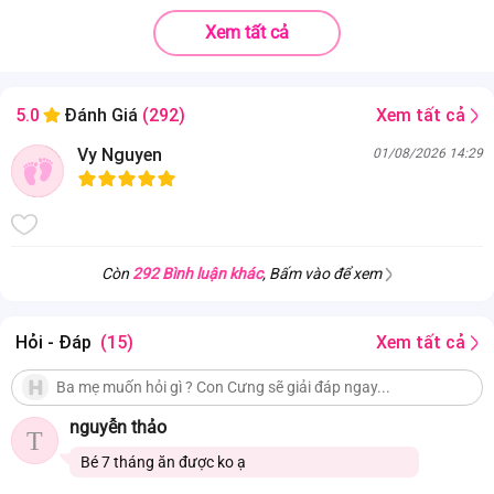
CÔNG TY CỔ PHẦN AN AN AGRI
Xóm Yên Xuân , xã Diễn Phúc, huyện Diễn Châu, tỉnh Nghệ
Xem tất cả
An, Việt Nam
Bột mì (83%), rau cải bó xôi (17%) ,(rau
Thành phần
Xem tất cả
5.0
Đánh Giá
(292)
tươi nghiền và bột rau)
Hạn sử dụng
8 tháng
Vy Nguyen
01/08/2026 14:29
Còn
292 Bình luận khác
, Bấm vào để xem
Hỏi - Đáp
(15)
Xem tất cả
nguyễn thảo
T
Bé 7 tháng ăn được ko ạ