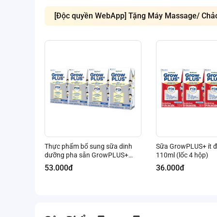
[Độc quyền WebApp] Tặng Máy Massage/ Chảo 
Thực phẩm bổ sung sữa dinh
Sữa GrowPLUS+ ít 
dưỡng pha sẵn GrowPLUS+
110ml (lốc 4 hộp)
(Bạc), 4x110ml (trên 1 tuổi)
53.000đ
36.000đ