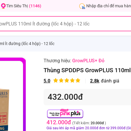
Nhập địa chỉ để mua hàn
Tìm Siêu Thị
(1146)
t đường (lốc 4 hộp) - 12 lốc
Thương hiệu:
GrowPLUS+ Đỏ
Thùng SPDDPS GrowPLUS 110ml Ít 
5.0
2.8k
đánh giá
432.000đ
412.000đ
(Tiết kiệm:
)
20.000đ
Giá sau khi áp mã giảm 20.000đ đơn từ 399.000đ (Gó