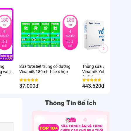
180
180
ml
ml
4
4
hộp/lốc
hộp/lốc
h
1
1
Từ
Từ
tuổi
tuổi
ung
Sữa tươi tiệt trùng có đường
Thùng sữa uống dinh dưỡ
g vani
Vinamilk 180ml - Lốc 4 hộp
Vinamilk Yoko Gold 110ml 
ốc
4 hộp)
37.000đ
443.520đ
-12
%
Thông Tin Bổ Ích