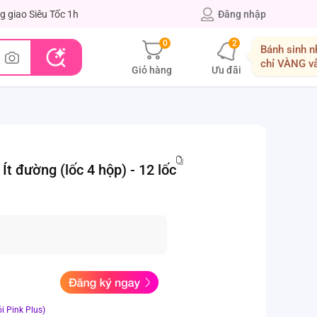
g giao Siêu Tốc 1h
Đăng nhập
0
2
Bánh sinh n
chỉ VÀNG v
Giỏ hàng
Ưu đãi
đường (lốc 4 hộp) - 12 lốc
i Pink Plus)