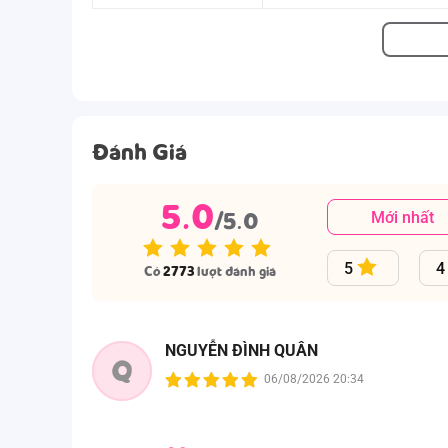
Đánh Giá
5.0
/5.0
Mới nhất
5
4
Có
2773
lượt đánh giá
NGUYỄN ĐÌNH QUÂN
Q
06/08/2026 20:34