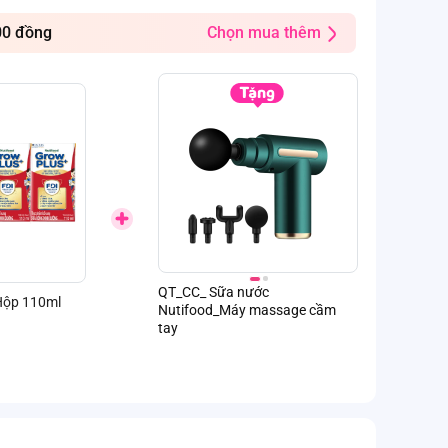
00 đồng
Chọn mua thêm
QT_CC_ Sữa nước
QT_CC_Sữa n
Hộp 110ml
Nutifood_Máy massage cầm
Nutifood_Chảo
tay
ceramic Smar
SM5996OV20 