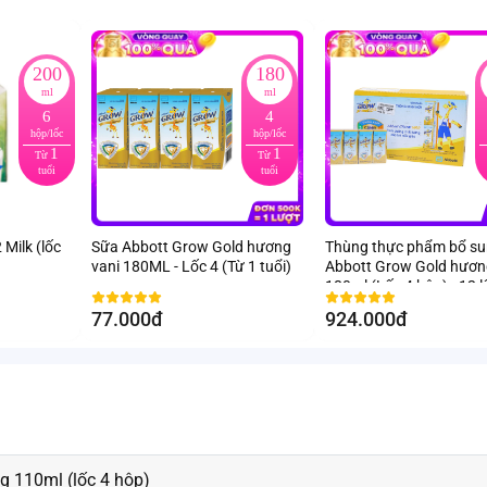
200
180
ml
ml
6
4
hộp/lốc
hộp/lốc
1
1
Từ
Từ
tuổi
tuổi
 Milk (lốc
Sữa Abbott Grow Gold hương
Thùng thực phẩm bổ s
vani 180ML - Lốc 4 (Từ 1 tuổi)
Abbott Grow Gold hươn
180ml (Lốc 4 hộp) - 12 l
77.000đ
924.000đ
 110ml (lốc 4 hộp)