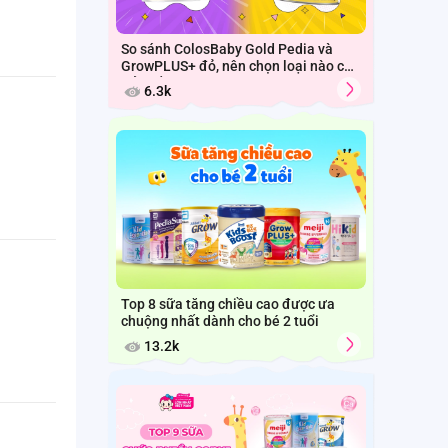
So sánh ColosBaby Gold Pedia và
GrowPLUS+ đỏ, nên chọn loại nào cho
trẻ biếng ăn chậm tăng cân trên 1
6.3k
tuổi?
Top 8 sữa tăng chiều cao được ưa
chuộng nhất dành cho bé 2 tuổi
13.2k