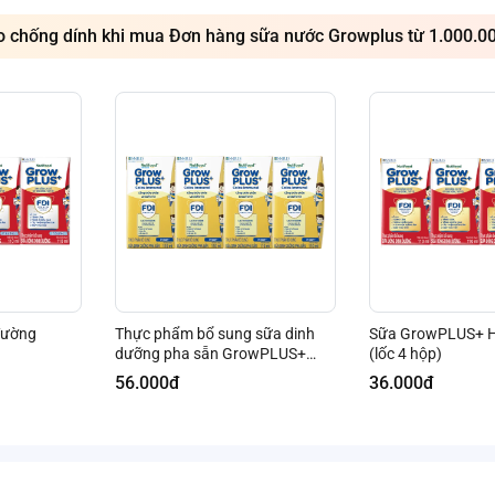
chống dính khi mua Đơn hàng sữa nước Growplus từ 1.000.0
đường
Thực phẩm bổ sung sữa dinh
Sữa GrowPLUS+ 
dưỡng pha sẵn GrowPLUS+
(lốc 4 hộp)
Colos Immunel, 4x110ml (trên 1
56.000đ
36.000đ
tuổi)