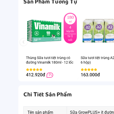
Sản Phẩm Tương Tự
180
ml
4
hộp/lốc
1
Từ
tuổi
Thùng Sữa tươi tiệt trùng có
Sữa tươi tiệt trùng A2
đường Vinamilk 180ml - 12 lốc
6 hộp)
412.920đ
163.000đ
-7
%
Chi Tiết Sản Phẩm
Tên sản phẩm
Sữa GrowPLUS+ ít đường