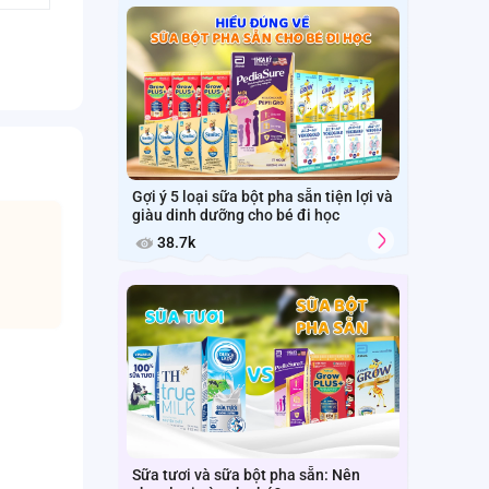
Gợi ý 5 loại sữa bột pha sẵn tiện lợi và
giàu dinh dưỡng cho bé đi học
38.7k
Sữa tươi và sữa bột pha sẵn: Nên