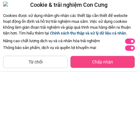
Cookie & trải nghiệm Con Cưng
Cookies được sử dụng nhằm ghi nhận các thiết lập cần thiết để website
hoạt động ổn định và hỗ trợ trải nghiệm mua sắm. Việc sử dụng cookies
không làm gián đoạn trải nghiệm và giúp quá trình mua hàng diễn ra thuận
tiện hơn. Tìm hiểu thêm tại
Chính sách thu thập và xử lý dữ liệu cá nhân
.
Nâng cao chất lượng dịch vụ và cá nhân hóa trải nghiệm
Thông báo sản phẩm, dịch vụ và quyền lợi khuyến mại
CHỈ BÁN TẠI CỬA HÀNG
Bộ 12 bịt ổ điện (KNB)
Gối chống trào ngược in hình
Tìm Sản Phẩm Tương Tự
Từ chối
Chấp nhận
Animo B2602_AR001 (Nhiều
Đã bán
5K+
màu,65x65x20cm)
Đã bán
500+
29.500đ
-50%
429.000đ
-19%