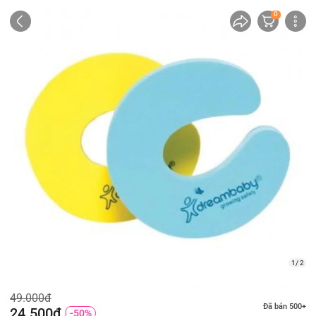
0
1/ 2
49.000đ
Đã bán 500+
24.500đ
-50%