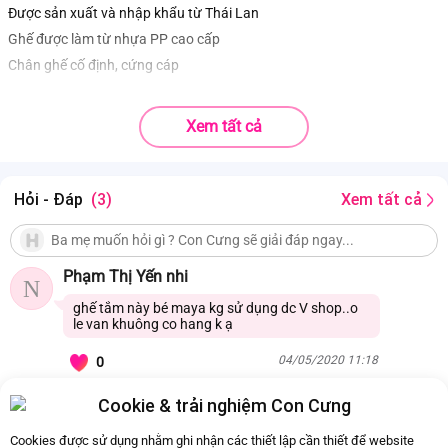
Được sản xuất và nhập khẩu từ Thái Lan
Ghế được làm từ nhựa PP cao cấp
Chân ghế cố định, cứng cáp
Xem tất cả
Hỏi - Đáp
(3)
Xem tất cả
Phạm Thị Yến nhi
N
ghế tắm này bé maya kg sử dụng dc V shop..o
le van khuông co hang k ạ
04/05/2020 11:18
0
Cookie & trải nghiệm Con Cưng
Còn
3 Hỏi - Đáp khác
, Bấm vào để xem
Cookies được sử dụng nhằm ghi nhận các thiết lập cần thiết để website