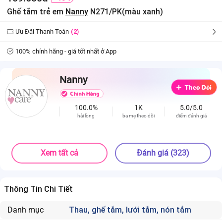
Ghế tắm trẻ em
Nanny
N271/PK(màu xanh)
Ưu Đãi Thanh Toán
(2)
100% chính hãng - giá tốt nhất ở App
Nanny
100.0%
1K
5.0/5.0
hài lòng
ba mẹ theo dõi
điểm đánh giá
Xem tất cả
Đánh giá (323)
Thông Tin Chi Tiết
Danh mục
Thau, ghế tắm, lưới tắm, nón tắm