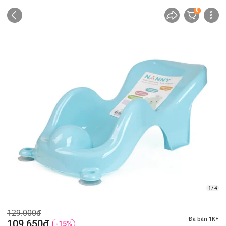
0
1/ 4
129.000đ
Đã bán 1K+
109.650đ
-15%