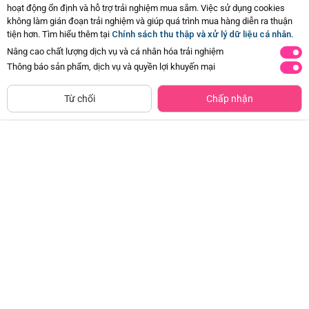
hoạt động ổn định và hỗ trợ trải nghiệm mua sắm. Việc sử dụng cookies
không làm gián đoạn trải nghiệm và giúp quá trình mua hàng diễn ra thuận
tiện hơn. Tìm hiểu thêm tại
Chính sách thu thập và xử lý dữ liệu cá nhân
.
Nâng cao chất lượng dịch vụ và cá nhân hóa trải nghiệm
Thông báo sản phẩm, dịch vụ và quyền lợi khuyến mại
CHỈ BÁN TẠI CỬA HÀNG
Tìm Sản Phẩm Tương Tự
Từ chối
Chấp nhận
Ghế kê chân toilet Notoro (INC)
Thau tắm matsu lớn Duy Tân (giao
màu ngẫu nhiên)
Đã bán
2K+
Đã bán
50K+
92.000đ
-20%
139.000đ