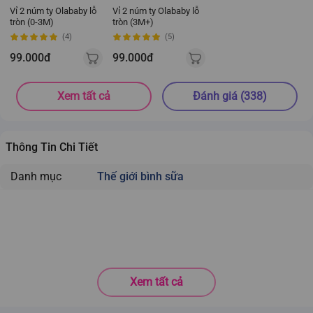
Vỉ 2 núm ty Olababy lỗ
Vỉ 2 núm ty Olababy lỗ
tròn (0-3M)
tròn (3M+)
(4)
(5)
99.000đ
99.000đ
Xem tất cả
Đánh giá (338)
Thông Tin Chi Tiết
Danh mục
Thế giới bình sữa
Xem tất cả