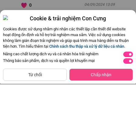
04/09/2024 13:09
0
Cookie & trải nghiệm Con Cưng
Còn
10 Hỏi - Đáp khác
, Bấm vào để xem
Cookies được sử dụng nhằm ghi nhận các thiết lập cần thiết để website
hoạt động ổn định và hỗ trợ trải nghiệm mua sắm. Việc sử dụng cookies
không làm gián đoạn trải nghiệm và giúp quá trình mua hàng diễn ra thuận
tiện hơn. Tìm hiểu thêm tại
Chính sách thu thập và xử lý dữ liệu cá nhân
.
Cổ hẹp
Cổ Hẹp
Nâng cao chất lượng dịch vụ và cá nhân hóa trải nghiệm
PPSU140ml
PPSU250ml
S
Thông báo sản phẩm, dịch vụ và quyền lợi khuyến mại
size M
0-3
3-6
CHỈ BÁN TẠI CỬA HÀNG
tháng
tháng
Tìm Sản Phẩm Tương Tự
Từ chối
Chấp nhận
Combo 2 Bình sữa Wesser nhựa
Combo 2 Bình sữa Wesser nhựa
PPSU cổ hẹp 140ml
PPSU cổ hẹp 250ml
Đã bán
100K+
Đã bán
100K+
374.000đ
410.000đ
-29%
-27%