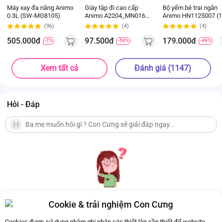
Máy xay đa năng Animo
Giày tập đi cao cấp
Bộ yếm bé trai ngắn
0.3L (SW-MG8105)
Animo A2204_MN016
Animo HN1125007 (1
(16-19,Hồng)
4Y,Kem-nâu, NN02)
(96)
(4)
(4)
505.000đ
97.500đ
179.000đ
-7%
-50%
-49%
Xem tất cả
Đánh giá (1147)
Hỏi - Đáp
Cookie & trải nghiệm Con Cưng
Hiện chưa có Hỏi - Đáp nào
Cookies được sử dụng nhằm ghi nhận các thiết lập cần thiết để website