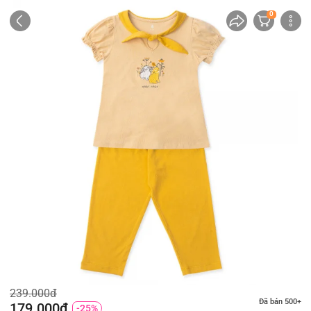
0
239.000đ
Đã bán 500+
179.000đ
-25%