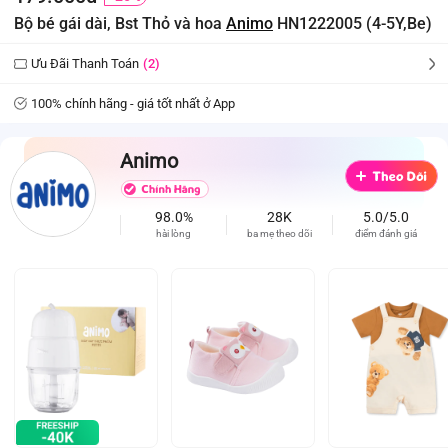
Bộ bé gái dài, Bst Thỏ và hoa
Animo
HN1222005 (4-5Y,Be)
Ưu Đãi Thanh Toán
(2)
100% chính hãng - giá tốt nhất ở App
Animo
98.0%
28K
5.0/5.0
hài lòng
ba mẹ theo dõi
điểm đánh giá