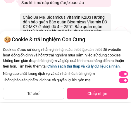
Sau khi mở nắp dùng được bao lâu
Chào Ba Mẹ, Bioamicus Vitamin K2D3 Hướng
dẫn bảo quản Bảo quản Bioamicus Vitamin D3
K2-MK7 ở nhiệt độ 4 – 25℃. Bảo quản ngăn
mát tủ lạnh sau khi mở nắp, dùng càng sớm
càng tốt ạ. Con Cưng xin cảm ơn
Cookie & trải nghiệm Con Cưng
27/07/2026 23:24
0
Cookies được sử dụng nhằm ghi nhận các thiết lập cần thiết để website
hoạt động ổn định và hỗ trợ trải nghiệm mua sắm. Việc sử dụng cookies
không làm gián đoạn trải nghiệm và giúp quá trình mua hàng diễn ra thuận
Còn
121 Hỏi - Đáp khác
, Bấm vào để xem
tiện hơn. Tìm hiểu thêm tại
Chính sách thu thập và xử lý dữ liệu cá nhân
.
Nâng cao chất lượng dịch vụ và cá nhân hóa trải nghiệm
Thông báo sản phẩm, dịch vụ và quyền lợi khuyến mại
Siêu thị
Thêm vào giỏ
Mua Ngay
còn hàng
Từ chối
Chấp nhận
Combo 2 Thực phẩm bảo vệ sức
Combo 2 Xịt ngừa sâu răng Baby's