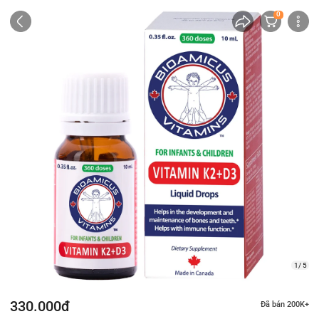
0
1/ 5
330.000đ
Đã bán 200K+