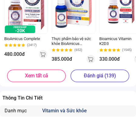
BioAmicus Complete
Thực phẩm bảo vệ sức
Bioamicus Vitamin
khỏe BioAmicus
K2D3
(2417)
Omega-3
(652)
(1545)
480.000đ
385.000đ
330.000đ
Xem tất cả
Đánh giá (139)
Thông Tin Chi Tiết
Danh mục
Vitamin và Sức khỏe