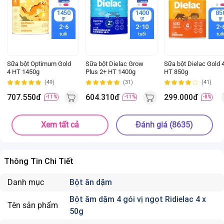
1450
1400
85
gr
gr
gr
2-6
2-10
2-
tuổi
tuổi
tuổ
Sữa bột Optimum Gold
Sữa bột Dielac Grow
Sữa bột Dielac Gold 
4 HT 1450g
Plus 2+ HT 1400g
HT 850g
(49)
(31)
(41)
707.550đ
604.310đ
299.000đ
-11%
-11%
-8%
Xem tất cả
Đánh giá (8635)
Thông Tin Chi Tiết
Danh mục
Bột ăn dặm
Bột ăm dặm 4 gói vị ngọt Ridielac 4 x
Tên sản phẩm
50g