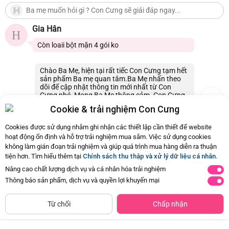
Gia Hân
H
Còn loaii bột mặn 4 gói ko
Chào Ba Mẹ, hiện tại rất tiếc Con Cưng tạm hết
sản phẩm Ba mẹ quan tâm.Ba Mẹ nhấn theo
dõi để cập nhật thông tin mới nhất từ Con
Cưng nhé. Mong Ba Mẹ thông cảm. Con Cưng
xin cảm ơn.
Cookie & trải nghiệm Con Cưng
28/06/2026 23:09
0
Cookies được sử dụng nhằm ghi nhận các thiết lập cần thiết để website
hoạt động ổn định và hỗ trợ trải nghiệm mua sắm. Việc sử dụng cookies
không làm gián đoạn trải nghiệm và giúp quá trình mua hàng diễn ra thuận
Còn
2 Hỏi - Đáp khác
, Bấm vào để xem
tiện hơn. Tìm hiểu thêm tại
Chính sách thu thập và xử lý dữ liệu cá nhân
.
Nâng cao chất lượng dịch vụ và cá nhân hóa trải nghiệm
Thông báo sản phẩm, dịch vụ và quyền lợi khuyến mại
Siêu thị
Thêm vào giỏ
Mua Ngay
còn hàng
Từ chối
Chấp nhận