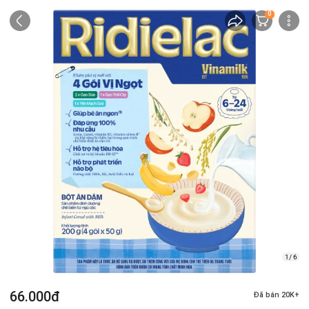
0
1/ 6
66.000đ
Đã bán 20K+