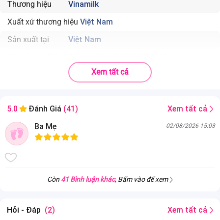
Thương hiệu
Vinamilk
Xuất xứ thương hiệu
Việt Nam
Sản xuất tại
Việt Nam
Kích thước (Dài x Rộng x Cao)
0.12x0.07x0.16
Xem tất cả
Trọng lượng sản phẩm
0.256
Độ tuổi phù hợp
6 tháng trở lên
Xem tất cả
5.0
Đánh Giá
(41)
Nhà sản xuất
Vinamilk
Ba Mẹ
02/08/2026 15:03
Hạn sử dụng
365 ngày kể từ ngày sản xuất
Bột ăm dặm 4 gói vị ngọt Ridielac 4 x 50g dinh dưỡng tiện lợi cho bé
Còn
41 Bình luận khác
, Bấm vào để xem
Hỏi - Đáp
(2)
Xem tất cả