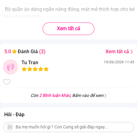
.
Bộ quần áo dáng ngắn năng động, mát mẻ thích hợp cho bé
diện vào ngày hè;
.
Tay áo sát nách cách điệu giúp tăng nét nữ tính, dịu dàng
Xem tất cả
của bé.
.
Chun quần mềm mại, co giãn tốt cho bé thoả sức vui chơi
mà không lo gò bó;
Xem tất cả
5.0
Đánh Giá
(2)
. Hoạ tiết dễ thương giúp vẻ ngoài của bé thêm nổi bật, xinh
xắn.
Tu Tran
19/06/2026 11:45
Còn
2 Bình luận khác
, Bấm vào để xem
Hỏi - Đáp