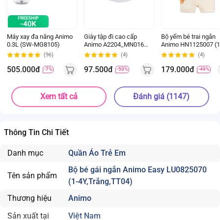
Máy xay đa năng Animo
Giày tập đi cao cấp
Bộ yếm bé trai ngắn
0.3L (SW-MG8105)
Animo A2204_MN016
Animo HN1125007 (1
(16-19,Hồng)
4Y,Kem-nâu, NN02)
(96)
(4)
(4)
505.000đ
97.500đ
179.000đ
-7%
-50%
-49%
Xem tất cả
Đánh giá (1147)
Thông Tin Chi Tiết
Danh mục
Quần Áo Trẻ Em
Bộ bé gái ngắn Animo Easy LU0825070
Tên sản phẩm
(1-4Y,Trắng,TT04)
Thương hiệu
Animo
Sản xuất tại
Việt Nam