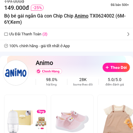
199.000đ
Đã bán 500+
149.000đ
-25%
Bộ bé gái ngắn Gà con Chip Chip
Animo
TX0624002 (6M-
6Y,Kem)
Ưu Đãi Thanh Toán
(2)
100% chính hãng - giá tốt nhất ở App
Animo
98.0%
28K
5.0/5.0
hài lòng
ba mẹ theo dõi
điểm đánh giá