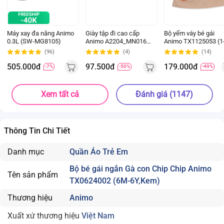
Máy xay đa năng Animo
Giày tập đi cao cấp
Bộ yếm váy bé gái
0.3L (SW-MG8105)
Animo A2204_MN016
Animo TX1125053 (1
(16-19,Hồng)
4Y, Kem-be, TT02)
(96)
(4)
(14)
505.000đ
97.500đ
179.000đ
-7%
-50%
-49%
Xem tất cả
Đánh giá (1147)
Thông Tin Chi Tiết
Danh mục
Quần Áo Trẻ Em
Bộ bé gái ngắn Gà con Chip Chip Animo
Tên sản phẩm
TX0624002 (6M-6Y,Kem)
Thương hiệu
Animo
Xuất xứ thương hiệu
Việt Nam