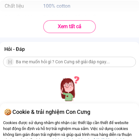
Chất liệu
100% cotton
Độ tuổi phù hợp
Bé từ 6 tháng đến 6 tuổi
Xem tất cả
. Chất liệu 100% vải cotton mềm mại và có khả năng thấm hút mồ hôi
siêu tốt.
. Bộ quần áo dáng ngắn thoáng mát và năng động;
. Thiết kế bèo nhún quanh viền quần tạo nét nữ tính và không kém
Hỏi - Đáp
phần tươi sáng cho bé.
Cookie & trải nghiệm Con Cưng
Hiện chưa có Hỏi - Đáp nào
Cookies được sử dụng nhằm ghi nhận các thiết lập cần thiết để website
hoạt động ổn định và hỗ trợ trải nghiệm mua sắm. Việc sử dụng cookies
không làm gián đoạn trải nghiệm và giúp quá trình mua hàng diễn ra thuận