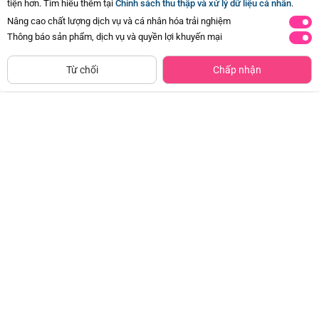
tiện hơn. Tìm hiểu thêm tại
Chính sách thu thập và xử lý dữ liệu cá nhân
.
Nâng cao chất lượng dịch vụ và cá nhân hóa trải nghiệm
Thông báo sản phẩm, dịch vụ và quyền lợi khuyến mại
CHỈ BÁN TẠI CỬA HÀNG
Tìm Sản Phẩm Tương Tự
Từ chối
Chấp nhận
Giày tập đi cao cấp Animo
Bộ yếm váy bé gái Animo
A2204_MN016 (16-19,Hồng)
TX1125053 (1-4Y, Kem-be, TT02)
Đã bán
1K+
Đã bán
500+
97.500đ
179.000đ
-50%
-49%
Bộ yếm bé trai ngắn Animo
Bộ yếm bé trai ngắn Animo