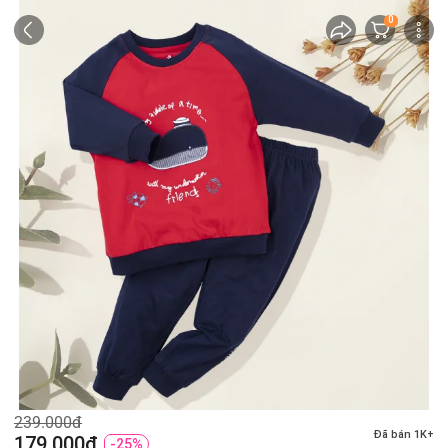
0
239.000đ
Đã bán 1K+
179.000đ
-25%