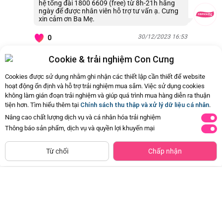
hệ tổng đài 1800 6609 (free) từ 8h-21h hằng
ngày để được nhân viên hỗ trợ tư vấn ạ. Cưng
xin cảm ơn Ba Mẹ.
30/12/2023 16:53
0
Cookie & trải nghiệm Con Cưng
Còn
1 Hỏi - Đáp khác
, Bấm vào để xem
Cookies được sử dụng nhằm ghi nhận các thiết lập cần thiết để website
hoạt động ổn định và hỗ trợ trải nghiệm mua sắm. Việc sử dụng cookies
không làm gián đoạn trải nghiệm và giúp quá trình mua hàng diễn ra thuận
tiện hơn. Tìm hiểu thêm tại
Chính sách thu thập và xử lý dữ liệu cá nhân
.
Nâng cao chất lượng dịch vụ và cá nhân hóa trải nghiệm
Thông báo sản phẩm, dịch vụ và quyền lợi khuyến mại
CHỈ BÁN TẠI CỬA HÀNG
Tìm Sản Phẩm Tương Tự
Từ chối
Chấp nhận
Giày tập đi cao cấp Animo
Bộ yếm váy bé gái Animo
A2204_MN016 (16-19,Hồng)
TX1125053 (1-4Y, Kem-be, TT02)
Đã bán
1K+
Đã bán
500+
97.500đ
179.000đ
-50%
-49%