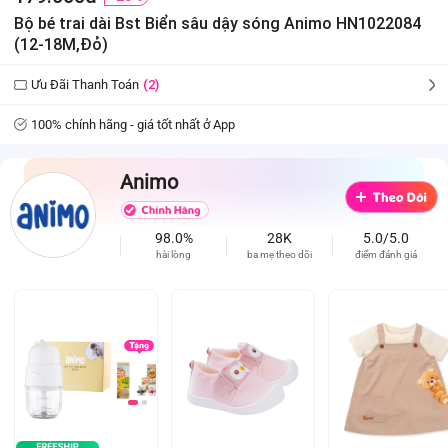
Bộ bé trai dài Bst Biển sâu dậy sóng Animo HN1022084
(12-18M,Đỏ)
Ưu Đãi Thanh Toán
(2)
100% chính hãng - giá tốt nhất ở App
Animo
98.0%
28K
5.0/5.0
hài lòng
ba mẹ theo dõi
điểm đánh giá