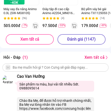
Máy xay đa năng Animo
Giày tập đi cao cấp
Bộ yếm váy bé gái
0.3L (SW-MG8105)
Animo A2204_MN016
Animo TX1125053 (1
(16-19,Hồng)
4Y, Kem-be, TT02)
(96)
(4)
(14)
505.000đ
97.500đ
179.000đ
-7%
-50%
-49%
Xem tất cả
Đánh giá (1147)
Hỏi - Đáp
(1)
Xem tất cả
Cao Van Hưởng
Sản phẩm ra màu, bụi vải rất nhiều Sdt.
0988095614
Chào Ba Mẹ, để được hỗ trợ nhanh chóng nhất,
Ba Mẹ vui lòng nhắn tin vào FB
https://www.facebook.com/concung hoặc liên