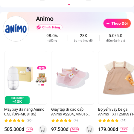
Animo
98.0%
28K
5.0/5.0
hài lòng
ba mẹ theo dõi
điểm đánh giá
Máy xay đa năng Animo
Giày tập đi cao cấp
Bộ yếm váy bé gái
0.3L (SW-MG8105)
Animo A2204_MN016
Animo TX1125053 (1
(16-19,Hồng)
4Y, Kem-be, TT02)
(96)
(4)
(14)
505.000đ
97.500đ
179.000đ
-7%
-50%
-49%