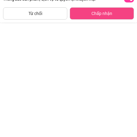
SẢN PHẨM THAM KHẢO
Tìm Sản Phẩm Tương Tự
Từ chối
Chấp nhận
Giày tập đi cao cấp Animo
Bộ yếm váy bé gái Animo
A2204_MN016 (16-19,Hồng)
TX1125053 (1-4Y, Kem-be, TT02)
Đã bán
1K+
Đã bán
500+
97.500đ
179.000đ
-50%
-49%
Bộ yếm bé trai ngắn Animo
Bộ yếm bé trai ngắn Animo
HN1125003 (1-4Y,Trắng-đỏ, TT02)
HN1125007 (1-4Y,Kem-nâu, NN02)
Đã bán
500+
Đã bán
500+