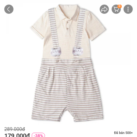
0
289.000đ
Đã bán 500+
179.000đ
-38%