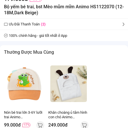
Bộ yếm bé trai, bst Mèo mũm mĩm Animo HS1122070 (12-
18M,Dark Beige)
Ưu Đãi Thanh Toán
(2)
100% chính hãng - giá tốt nhất ở App
Thường Được Mua Cùng
Nón bé trai lớn 3-6Y lưỡi
Khăn choàng ủ tắm hình
trai Animo
con chó Animo
A2510_MN025 (50cm,
B2207_NK004 (75x100
99.000đ
249.000đ
-17%
Màu be)
cm, Kem)