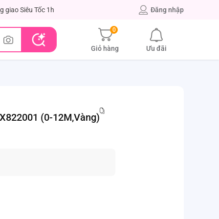
g giao Siêu Tốc 1h
Đăng nhập
0
Giỏ hàng
Ưu đãi
 TX822001 (0-12M,Vàng)