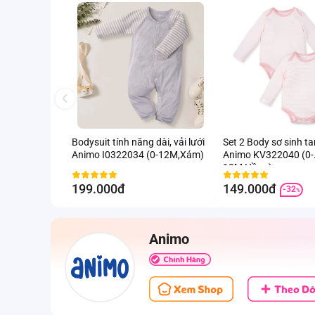
Bodysuit tính năng dài, vải lưới
Set 2 Body sơ sinh t
Animo I0322034 (0-12M,Xám)
Animo KV322040 (0-
12M,Hồng)
199.000đ
149.000đ
-32
%
Animo