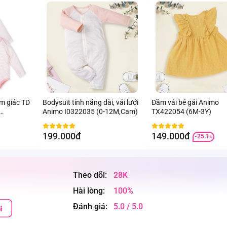
am giác TD
Bodysuit tính năng dài, vải lưới
Đầm vải bé gái Animo
Animo I0322035 (0-12M,Cam)
TX422054 (6M-3Y)
199.000đ
149.000đ
-25.1
%
Theo dõi:
28K
Hài lòng:
100%
Đánh giá:
5.0 / 5.0