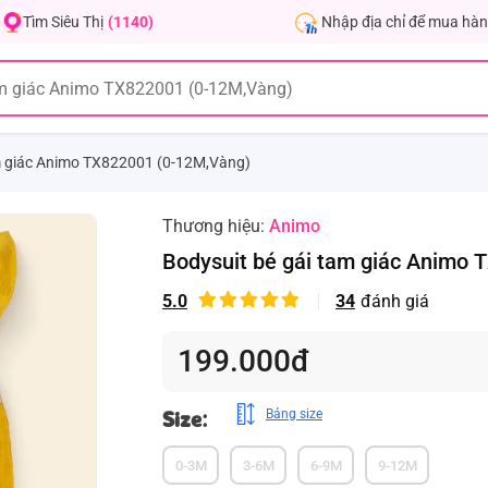
Nhập địa chỉ để mua hàn
Tìm Siêu Thị
(1140)
m giác Animo TX822001 (0-12M,Vàng)
Thương hiệu:
Animo
Bodysuit bé gái tam giác Animo
5.0
34
đánh giá
199.000đ
Size:
Bảng size
0-3M
3-6M
6-9M
9-12M