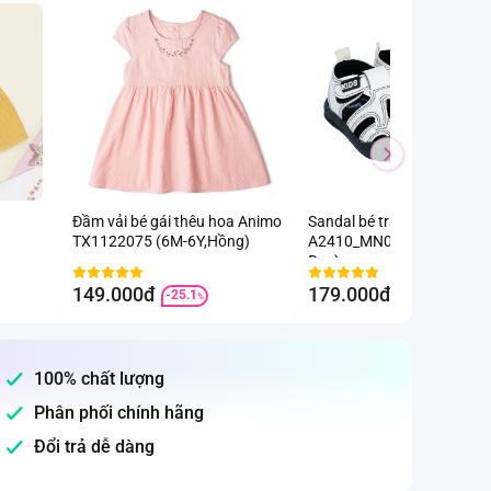
Đầm vải bé gái thêu hoa Animo
Sandal bé trai Animo
TX1122075 (6M-6Y,Hồng)
A2410_MN026 (17-23,Trắn
Đen)
149.000đ
179.000đ
-25.1
-8.2
%
%
100% chất lượng
Phân phối chính hãng
Đổi trả dễ dàng