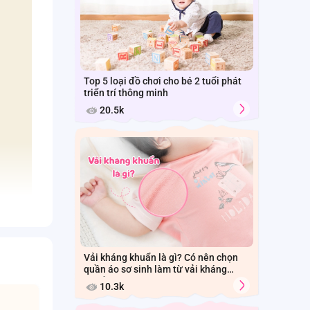
Top 5 loại đồ chơi cho bé 2 tuổi phát
triển trí thông minh
20.5k
Vải kháng khuẩn là gì? Có nên chọn
quần áo sơ sinh làm từ vải kháng
khuẩn cho bé?
10.3k