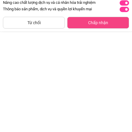
Nâng cao chất lượng dịch vụ và cá nhân hóa trải nghiệm
Thông báo sản phẩm, dịch vụ và quyền lợi khuyến mại
CHỈ BÁN TẠI CỬA HÀNG
Tìm Sản Phẩm Tương Tự
Từ chối
Chấp nhận
Giày tập đi cao cấp Animo
Bộ yếm váy bé gái Animo
A2204_MN016 (16-19,Hồng)
TX1125053 (1-4Y, Kem-be, TT02)
Đã bán
1K+
Đã bán
500+
97.500đ
179.000đ
-50%
-49%
Bộ yếm bé trai ngắn Animo
Bộ yếm bé trai ngắn Animo
HN1125007 (1-4Y,Kem-nâu, NN02)
HN1125003 (1-4Y,Trắng-đỏ, TT02)