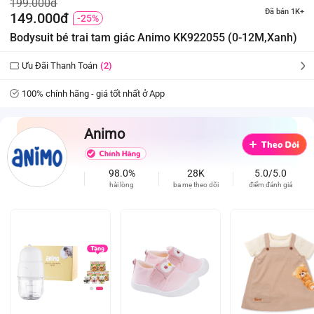
199.000đ
Đã bán 1K+
149.000đ
-25%
Bodysuit bé trai tam giác Animo KK922055 (0-12M,Xanh)
Ưu Đãi Thanh Toán
(2)
100% chính hãng - giá tốt nhất ở App
Animo
98.0%
28K
5.0/5.0
hài lòng
ba mẹ theo dõi
điểm đánh giá