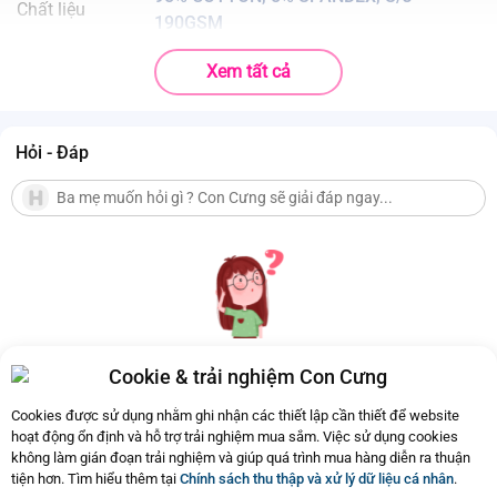
Chất liệu
190GSM
Độ tuổi phù hợp
Bé từ 0 đến 12 tháng tuổi
Xem tất cả
.
Chất liệu cotton cao cấp mềm mại, thoáng khí và thấm hút tốt;
.
Công nghệ dệt hiện đại cho bề mặt vải thoáng khí;
.
Thiết kế hình động vật cùng màu sắc tươi sáng đem lại vẻ đáng yêu
Hỏi - Đáp
cho bé.
Cookie & trải nghiệm Con Cưng
Hiện chưa có Hỏi - Đáp nào
Cookies được sử dụng nhằm ghi nhận các thiết lập cần thiết để website
hoạt động ổn định và hỗ trợ trải nghiệm mua sắm. Việc sử dụng cookies
không làm gián đoạn trải nghiệm và giúp quá trình mua hàng diễn ra thuận
tiện hơn. Tìm hiểu thêm tại
Chính sách thu thập và xử lý dữ liệu cá nhân
.