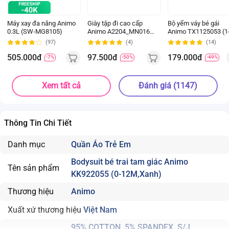
Máy xay đa năng Animo
Giày tập đi cao cấp
Bộ yếm váy bé gái
0.3L (SW-MG8105)
Animo A2204_MN016
Animo TX1125053 (1
(16-19,Hồng)
4Y, Kem-be, TT02)
(97)
(4)
(14)
505.000đ
97.500đ
179.000đ
-7%
-50%
-49%
Xem tất cả
Đánh giá (1147)
Thông Tin Chi Tiết
Danh mục
Quần Áo Trẻ Em
Bodysuit bé trai tam giác Animo
Tên sản phẩm
KK922055 (0-12M,Xanh)
Thương hiệu
Animo
Xuất xứ thương hiệu
Việt Nam
95% COTTON, 5% SPANDEX, S/J