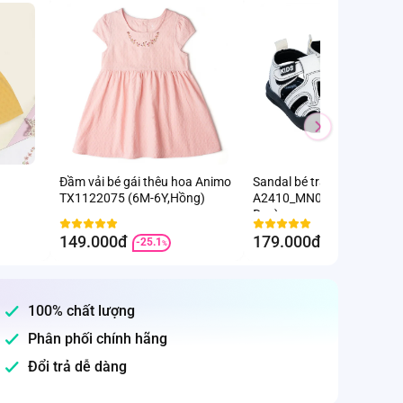
Đầm vải bé gái thêu hoa Animo
Sandal bé trai Animo
TX1122075 (6M-6Y,Hồng)
A2410_MN026 (17-23,Trắn
Đen)
149.000đ
179.000đ
-25.1
-8.2
%
%
100% chất lượng
Phân phối chính hãng
Đổi trả dễ dàng