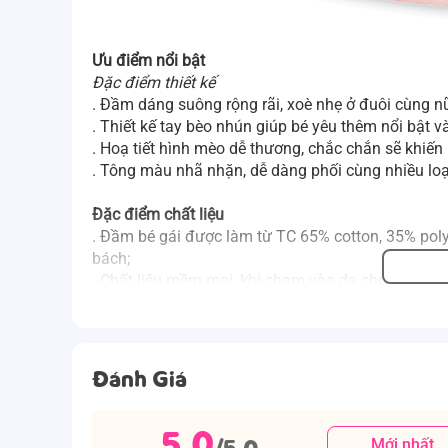
Ưu điểm nổi bật
Đặc điểm thiết kế
. Đầm dáng suông rộng rãi, xoè nhẹ ở đuôi cùng nữ
. Thiết kế tay bèo nhún giúp bé yêu thêm nổi bật v
. Hoạ tiết hình mèo dễ thương, chắc chắn sẽ khiến
. Tông màu nhã nhặn, dễ dàng phối cùng nhiều lo
Đặc điểm chất liệu
. Đầm bé gái được làm từ TC 65% cotton, 35% poly
bách;
.
Chất liệu mềm mại, khi chạm vào da cho bé cảm 
.
Độ bền màu cao, ít bị phai dù giặt nhiều lần.
Đánh Giá
5.0
/5.0
Mới nhất