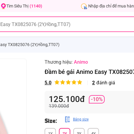
Nhập địa chỉ để mua hàn
Tìm Siêu Thị
(1140)
Easy TX0825076 (2Y,Hồng,TT07)
Thương hiệu:
Animo
Đầm bé gái Animo Easy TX082507
5.0
2
đánh giá
125.100đ
-10%
139.000đ
Size:
Bảng size
1Y
2Y
3Y
4Y