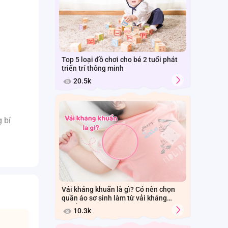
Top 5 loại đồ chơi cho bé 2 tuổi phát
triển trí thông minh
20.5k
 bí
Vải kháng khuẩn là gì? Có nên chọn
quần áo sơ sinh làm từ vải kháng
khuẩn cho bé?
10.3k