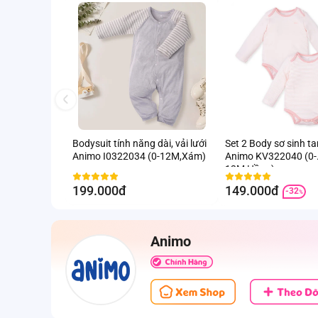
Bodysuit tính năng dài, vải lưới
Set 2 Body sơ sinh t
Animo I0322034 (0-12M,Xám)
Animo KV322040 (0-
12M,Hồng)
199.000đ
149.000đ
-32
%
Animo