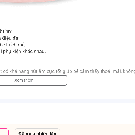
 tính;
à điệu đà;
 bé thích mê;
ại phụ kiện khác nhau.
: có khả năng hút ẩm cực tốt giúp bé cảm thấy thoải mái, không
Xem thêm
giác dễ chịu.
Đã mua nhiều lần