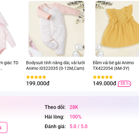
am giác TD
Bodysuit tính năng dài, vải lưới
Đầm vải bé gái Animo
Animo I0322035 (0-12M,Cam)
TX422054 (6M-3Y)
199.000đ
149.000đ
-25.1
%
Theo dõi:
28K
Hài lòng:
100%
Đánh giá:
5.0 / 5.0