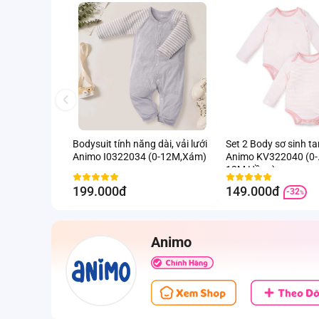
Bodysuit tính năng dài, vải lưới
Set 2 Body sơ sinh t
Animo I0322034 (0-12M,Xám)
Animo KV322040 (0-
12M,Hồng)
199.000đ
149.000đ
-32
%
Animo