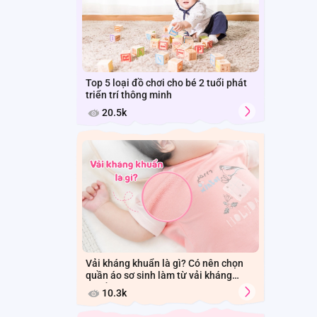
Top 5 loại đồ chơi cho bé 2 tuổi phát
triển trí thông minh
20.5k
Vải kháng khuẩn là gì? Có nên chọn
quần áo sơ sinh làm từ vải kháng
khuẩn cho bé?
10.3k