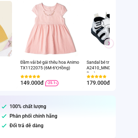
Đầm vải bé gái thêu hoa Animo
Sandal bé trai Animo
TX1122075 (6M-6Y,Hồng)
A2410_MN026 (17-23,Trắn
Đen)
149.000đ
179.000đ
-25.1
-8.2
%
%
100% chất lượng
Phân phối chính hãng
Đổi trả dễ dàng