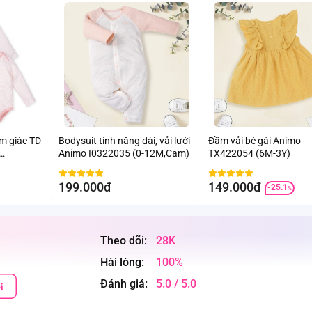
am giác TD
Bodysuit tính năng dài, vải lưới
Đầm vải bé gái Animo
Animo I0322035 (0-12M,Cam)
TX422054 (6M-3Y)
199.000đ
149.000đ
-25.1
%
Theo dõi:
28K
Hài lòng:
100%
Đánh giá:
5.0 / 5.0