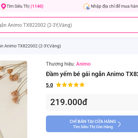
Nhập địa chỉ để mua hàn
Tìm Siêu Thị
(1140)
ắn Animo TX822002 (2-3Y,Vàng)
Thương hiệu:
Animo
Đầm yếm bé gái ngắn Animo TX82
5.0
219.000đ
CHỈ BÁN TẠI CỬA HÀNG
Tìm Siêu Thị Còn Hàng