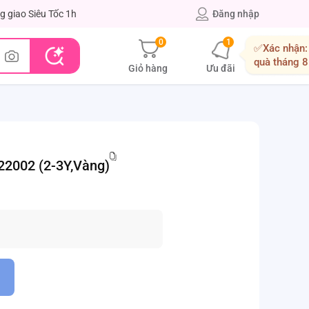
g giao Siêu Tốc 1h
Đăng nhập
0
1
✅Xác nhận:
quà tháng 8
Giỏ hàng
Ưu đãi
2002 (2-3Y,Vàng)