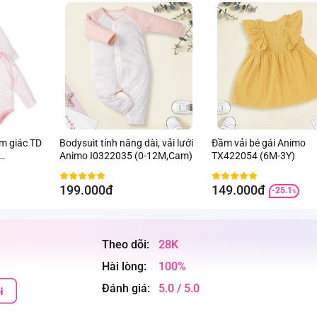
am giác TD
Bodysuit tính năng dài, vải lưới
Đầm vải bé gái Animo
Animo I0322035 (0-12M,Cam)
TX422054 (6M-3Y)
199.000đ
149.000đ
-25.1
%
Theo dõi:
28K
Hài lòng:
100%
Đánh giá:
5.0 / 5.0