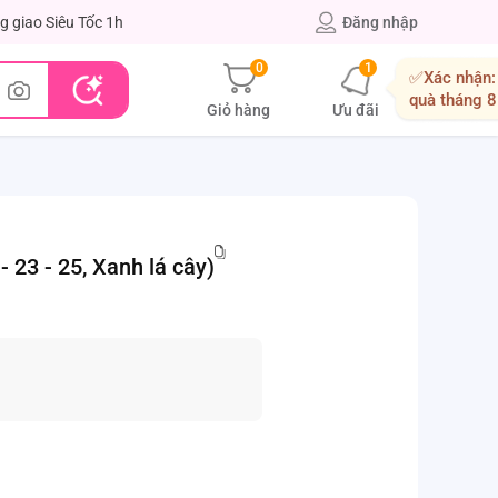
g giao Siêu Tốc 1h
Đăng nhập
0
1
✅Xác nhận:
quà tháng 8
Giỏ hàng
Ưu đãi
23 - 25, Xanh lá cây)