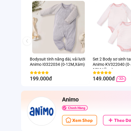
Bodysuit tính năng dài, vải lưới
Set 2 Body sơ sinh t
Animo I0322034 (0-12M,Xám)
Animo KV322040 (0-
12M,Hồng)
199.000đ
149.000đ
-32
%
Animo