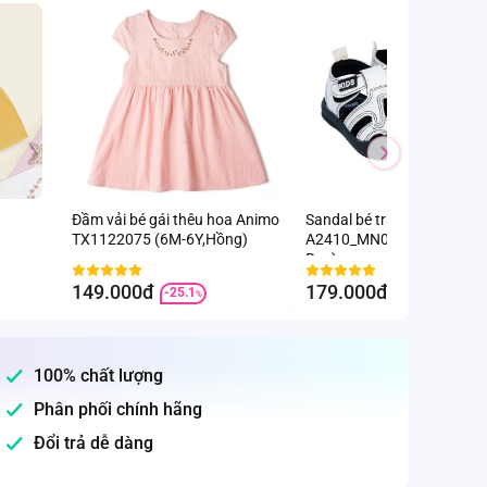
Đầm vải bé gái thêu hoa Animo
Sandal bé trai Animo
TX1122075 (6M-6Y,Hồng)
A2410_MN026 (17-23,Trắn
Đen)
149.000đ
179.000đ
-25.1
-8.2
%
%
100% chất lượng
Phân phối chính hãng
Đổi trả dễ dàng