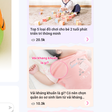
Top 5 loại đồ chơi cho bé 2 tuổi phát
triển trí thông minh
20.5k
Vải kháng khuẩn là gì? Có nên chọn
quần áo sơ sinh làm từ vải kháng
khuẩn cho bé?
10.3k