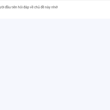
trên dép xinh xắn;
cực tốt;
ười đầu tiên hỏi đáp về chủ đề này nhé!
.
n sản phẩm là kích thước độ dài của chân bé.
Kích cỡ chân bé (cm)
15 cm
16 cm
17 cm