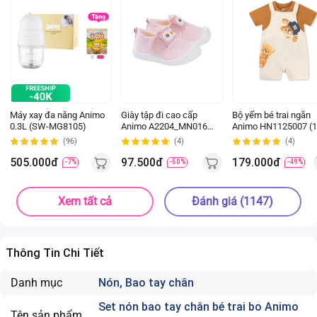
Máy xay đa năng Animo
Giày tập đi cao cấp
Bộ yếm bé trai ngắn
0.3L (SW-MG8105)
Animo A2204_MN016
Animo HN1125007 (1
(16-19,Hồng)
4Y,Kem-nâu, NN02)
(96)
(4)
(4)
505.000đ
97.500đ
179.000đ
-7%
-50%
-49%
Xem tất cả
Đánh giá (1147)
Thông Tin Chi Tiết
Danh mục
Nón, Bao tay chân
Set nón bao tay chân bé trai bo Animo
Tên sản phẩm