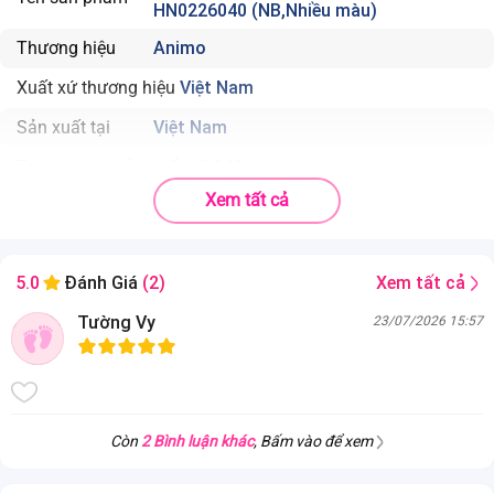
HN0226040 (NB,Nhiều màu)
Thương hiệu
Animo
Xuất xứ thương hiệu
Việt Nam
Sản xuất tại
Việt Nam
Trọng lượng sản phẩm
0.0493
Xem tất cả
Chất liệu
100% cotton
Độ tuổi phù hợp
0-3 tháng
Xem tất cả
5.0
Đánh Giá
(2)
Nhà sản xuất
MiDa Mec (Việt Nam )
Tường Vy
23/07/2026 15:57
Thành phần
100% cotton
Màu sắc
Xanh
Set nón bao tay chân bé trai bo Animo HN0226040 (NB,Nhiều màu)
chất liệu lành tính, an toàn cho làn da bé
Còn
2 Bình luận khác
, Bấm vào để xem