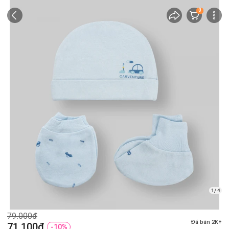
0
1/ 4
79.000đ
Đã bán 2K+
71.100đ
-10%