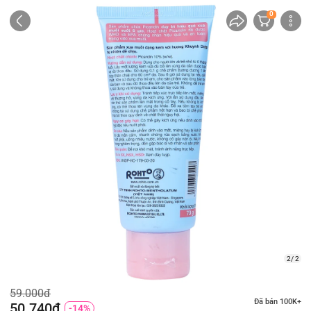
0
2/ 2
59.000đ
Đã bán 100K+
50.740đ
-14%