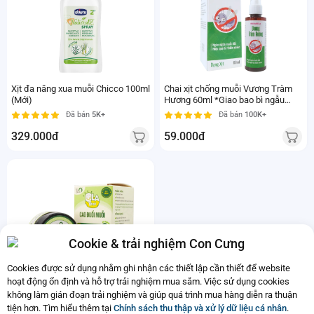
Xịt đa năng xua muỗi Chicco 100ml
Chai xịt chống muỗi Vương Tràm
(Mới)
Hương 60ml *Giao bao bì ngẫu
nhiên
Đã bán
5K+
Đã bán
100K+
329.000đ
59.000đ
Cookie & trải nghiệm Con Cưng
Cookies được sử dụng nhằm ghi nhận các thiết lập cần thiết để website
hoạt động ổn định và hỗ trợ trải nghiệm mua sắm. Việc sử dụng cookies
Cao đuổi muỗi Ola Papi 20g
không làm gián đoạn trải nghiệm và giúp quá trình mua hàng diễn ra thuận
Đã bán
20K+
tiện hơn. Tìm hiểu thêm tại
Chính sách thu thập và xử lý dữ liệu cá nhân
.