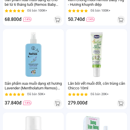
- Hương khuynh diệp
bé từ 6 tháng tuổi (Remos Baby
Spray) 70ml
Đã bán
100K+
Đã bán
100K+
50.740đ
68.800đ
-14%
-14%
Sản phẩm xua muỗi dạng xịt hương
Lăn bôi vết muỗi đốt, côn trùng cắn
Lavender (Mentholatum Remos)
Chicco 10ml
70ml
Đã bán
50K+
Đã bán
20K+
37.840đ
279.000đ
-14%